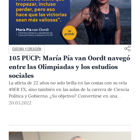
CULTURA Y CREACIÓN
105 PUCP: María Pía van Oordt navegó
entre las Olimpiadas y los estudios
sociales
La atleta de 22 años no solo brilla en las costas con su vela
49ER FX, sino también en las aulas de la carrera de Ciencia
Política y Gobierno. ¿Su objetivo? Convertirse en una
referente peruana a nivel deportivo y profesional.
20.03.2022