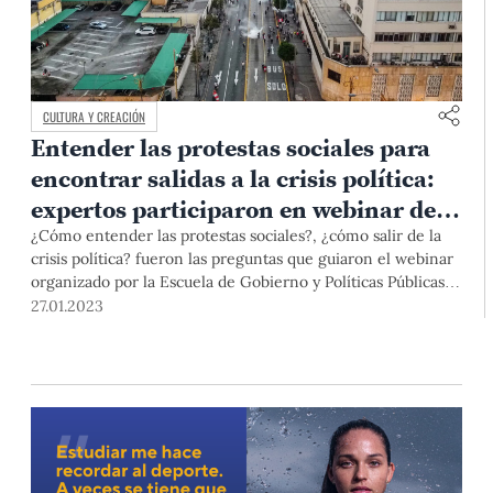
CULTURA Y CREACIÓN
Entender las protestas sociales para
encontrar salidas a la crisis política:
expertos participaron en webinar de la
Escuela de Gobierno y Políticas
¿Cómo entender las protestas sociales?, ¿cómo salir de la
crisis política? fueron las preguntas que guiaron el webinar
Públicas PUCP
organizado por la Escuela de Gobierno y Políticas Públicas
para analizar la coyuntura, y ensayar una posible salida a la
27.01.2023
convulsión que vive nuestro país.