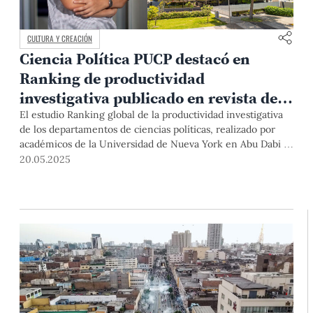
CULTURA Y CREACIÓN
Ciencia Política PUCP destacó en
Ranking de productividad
investigativa publicado en revista de
Cambridge University Press
El estudio Ranking global de la productividad investigativa
de los departamentos de ciencias políticas, realizado por
académicos de la Universidad de Nueva York en Abu Dabi y
publicado por Cambridge University Press, destacó el nivel
20.05.2025
de la investigación de nuestra plana docente en la región.
Así, la Dra. Camila Gianella Malca ha sido reconocida en el
puesto 8 de los mejores académicos latinoamericanos en la
categoría Impacto.