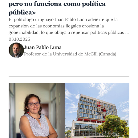
pero no funciona como política
pública»
El politólogo uruguayo Juan Pablo Luna advierte que la
expansión de las economías ilegales erosiona la
gobernabilidad, lo que obliga a repensar políticas públicas y
estrategias de investigación. El 14 de octubre, Luna será
03.10.2025
parte de Aula Magna, evento académico donde abordará las
Juan Pablo Luna
implicancias de este fenómeno para la democracia de
Profesor de la Universidad de McGill (Canadá)
América Latina. Inscríbete.