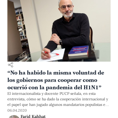
“No ha habido la misma voluntad de
los gobiernos para cooperar como
ocurrió con la pandemia del H1N1”
El internacionalista y docente PUCP señala, en esta
entrevista, cómo se ha dado la cooperación internacional y
el papel que han jugado algunos mandatarios populistas en
la crisis sanitaria global de la COVID-19, entre otros
06.04.2020
aspectos.
Farid Kahhat