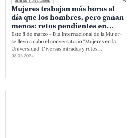
Mujeres trabajan más horas al
día que los hombres, pero ganan
menos: retos pendientes en
nuestra sociedad este 8M
Este 8 de marzo – Día Internacional de la Mujer-
se llevó a cabo el conversatorio "Mujeres en la
Universidad. Diversas miradas y retos
pendientes", organizado por Vicerrectorado
08.03.2024
Académico y la Oficina para la Igualdad de
Género y Diversidad – PUCP. En este espacio,
cinco profesionales de nuestra Universidad
brindaron diferentes miradas sobre los avances
que se han tenido respecto a la igualdad de
género y qué retos faltan por cumplir.