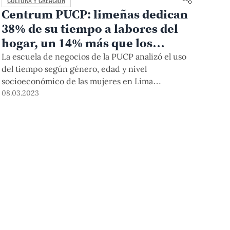
Centrum PUCP: limeñas dedican
38% de su tiempo a labores del
hogar, un 14% más que los
hombres
La escuela de negocios de la PUCP analizó el uso
del tiempo según género, edad y nivel
socioeconómico de las mujeres en Lima
Metropolitana. Se encontró además que las
08.03.2023
mujeres entre los 20 y 29 años se dedican al
cuidado del hogar, en promedio, 3 horas más que
los hombres y que su carga de trabajo total supera
a la de los varones.