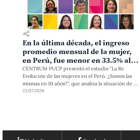
En la última década, el ingreso
promedio mensual de la mujer,
en Perú, fue menor en 33.5% al
de los hombres
CENTRUM PUCP presentó el estudio "La Re
Evolución de las mujeres en el Perú. ¿Somos las
mismas en 10 años?", que analiza la situación de la
mujer peruana como enfoque de ciclo de vida
23.07.2020
desde la maternidad y la primera infancia, la
niñez, la adolescencia, la vida adulta y la etapa del
adulto mayor.