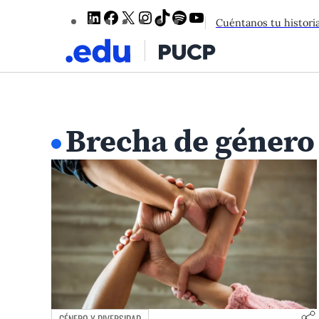
LinkedIn
Facebook
X
Instagram
TikTok
Spotify
YouTube
Cuéntanos tu histori
Brecha de género
GÉNERO Y DIVERSIDAD