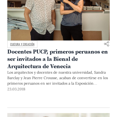
CULTURA Y CREACIÓN
Docentes PUCP, primeros peruanos en
ser invitados a la Bienal de
Arquitectura de Venecia
Los arquitectos y docentes de nuestra universidad, Sandra
Barclay y Jean Pierre Crousse, acaban de convertirse en los
primeros peruanos en ser invitados a la Exposición
Internacional de la Bienal de Arquitectura de Venecia 2018.
23.03.2018