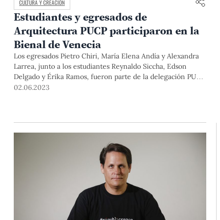
CULTURA Y CREACIÓN
Estudiantes y egresados de
Arquitectura PUCP participaron en la
Bienal de Venecia
Los egresados Pietro Chiri, María Elena Andía y Alexandra
Larrea, junto a los estudiantes Reynaldo Siccha, Edson
Delgado y Érika Ramos, fueron parte de la delegación PUCP
que llegó a la Bienal de Venecia, gracias al Premio de la
02.06.2023
Excelencia Académica.