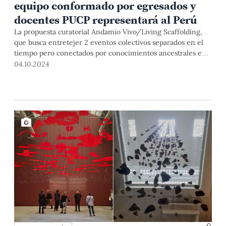
equipo conformado por egresados y
docentes PUCP representará al Perú
La propuesta curatorial Andamio Vivo/Living Scaffolding,
que busca entretejer 2 eventos colectivos separados en el
tiempo pero conectados por conocimientos ancestrales e
inteligencias locales, fue elegida como representante del
04.10.2024
Pabellón Peruano en la 19 Bienal de Arquitectura de
Venecia. El equipo de jóvenes profesionales asume este
logro con orgullo y responsabilidad.