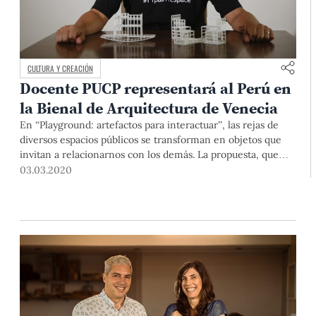
CULTURA Y CREACIÓN
Docente PUCP representará al Perú en
la Bienal de Arquitectura de Venecia
En “Playground: artefactos para interactuar”, las rejas de
diversos espacios públicos se transforman en objetos que
invitan a relacionarnos con los demás. La propuesta, que
cuenta con el auspicio y la participación de alumnos de
03.03.2020
nuestra Universidad, se expondrá en el Pabellón Peruano
desde el 22 de mayo.