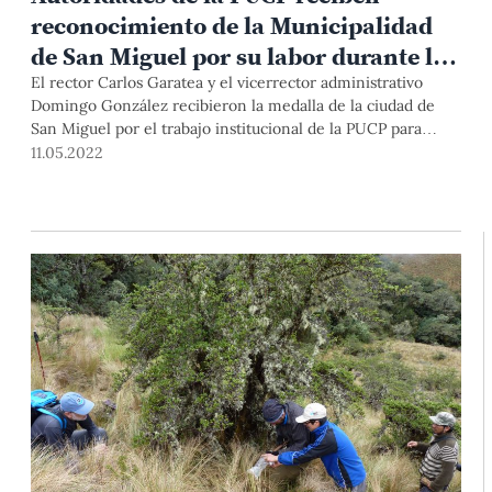
reconocimiento de la Municipalidad
de San Miguel por su labor durante la
pandemia
El rector Carlos Garatea y el vicerrector administrativo
Domingo González recibieron la medalla de la ciudad de
San Miguel por el trabajo institucional de la PUCP para
implementar plantas de oxígeno durante la emergencia
11.05.2022
sanitaria.