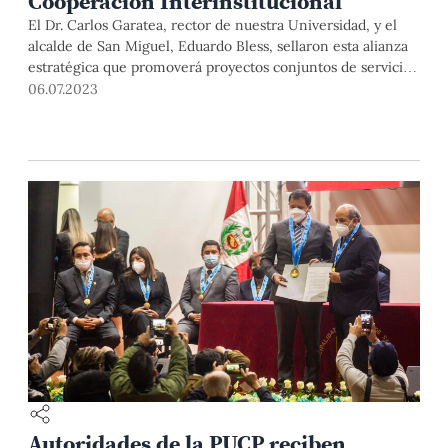
Cooperación Interinstitucional
El Dr. Carlos Garatea, rector de nuestra Universidad, y el
alcalde de San Miguel, Eduardo Bless, sellaron esta alianza
estratégica que promoverá proyectos conjuntos de servicio
a la comunidad en temas como desarrollo urbano, medio
06.07.2023
ambiente, innovación, emprendimiento, cultura, entre
otros. La firma del documento se realizó este martes 4 de
julio en el Rectorado.
Autoridades de la PUCP reciben