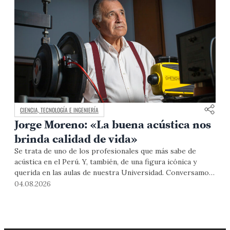
CIENCIA, TECNOLOGÍA E INGENIERÍA
Jorge Moreno: «La buena acústica nos
brinda calidad de vida»
Se trata de uno de los profesionales que más sabe de
acústica en el Perú. Y, también, de una figura icónica y
querida en las aulas de nuestra Universidad. Conversamos
con el jefe del Departamento de Ciencias sobre el
04.08.2026
estrecho vínculo que ha sostenido con el sonido en su
vida, pero, además, sobre el rol de este en el día a día, los
retos de la acústica arquitectónica, el potencial de la
arqueoacústica en el país y la contaminación sonora en la