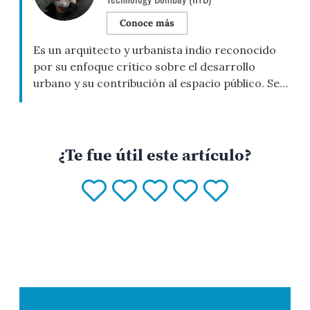
Conoce más
Es un arquitecto y urbanista indio reconocido
por su enfoque crítico sobre el desarrollo
urbano y su contribución al espacio público. Se
formó en Arquitectura en Sir J. J. College of
Architecture y obtuvo su Doctorado en
Planificación Urbana en CEPT University,
Ahmedabad. Es profesor asociado en el Centre
¿Te fue útil este artículo?
for Urban Science and Engineering, Indian […]