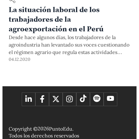
La situación laboral de los
trabajadores de la
agroexportación en el Perú
Desde hace algunos días, los trabajadores de la
agroindustria han levantado sus voces cuestionando
el régimen agrario que regula estas actividades
desde el año 2000. ¿Por qué reclaman? La Ley de
04.12.2020
Promoción del Sector Agrario (Ley Agraria) N° 27360
se aprobó en octubre del año 2000 con el objetivo
de fomentar el desarrollo del sector […]
2026
Copyright ©
PuntoEdu.
Todos los derechos reservados