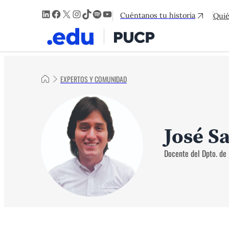
LinkedIn
Facebook
X
Instagram
TikTok
Spotify
YouTube
Cuéntanos tu historia
Qui
EXPERTOS Y COMUNIDAD
José S
Docente del Dpto. de 