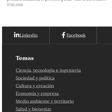
con sentencia absolutoria de 53 procesados por los
07.10.2016
hechos del 5 de junio de 2009 en Bagua. La mayoría
de ellos indígenas awajún y huampis que asistieron a
la […]
Linkedin
Facebook
Temas
Ciencia, tecnología e ingeniería
Sociedad y política
Cultura y creación
Economía y empresa
Medio ambiente y territorio
Salud y bienestar