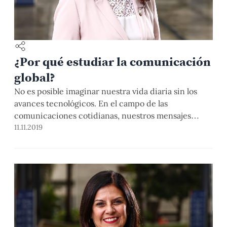
¿Por qué estudiar la comunicación
global?
No es posible imaginar nuestra vida diaria sin los
avances tecnológicos. En el campo de las
comunicaciones cotidianas, nuestros mensajes
están supeditados al medio que empleamos para
11.11.2019
canalizarlos: un correo electrónico, el WhatsApp, un
chat, el Instagram, etc. son algunas de las formas que
posibilitan nuestro intercambio con uno o más
interlocutores a la vez, […]