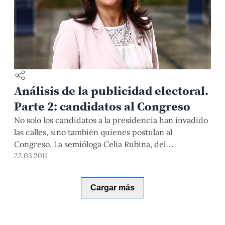
Análisis de la publicidad electoral.
Parte 2: candidatos al Congreso
No solo los candidatos a la presidencia han invadido
las calles, sino también quienes postulan al
Congreso. La semióloga Celia Rubina, del
Departamento de Comunicaciones, analiza esta vez,
22.03.2011
los casos más llamativos de candidatos al Congreso.
Cargar más