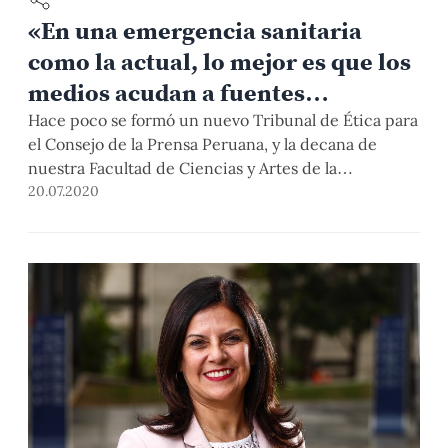
«En una emergencia sanitaria
como la actual, lo mejor es que los
medios acudan a fuentes
científicas y médicas»
Hace poco se formó un nuevo Tribunal de Ética para
el Consejo de la Prensa Peruana, y la decana de
nuestra Facultad de Ciencias y Artes de la
Comunicación, Dra. Celia Rubina, asumió la segunda
20.07.2020
vicepresidencia. En esta entrevista, nos cuenta
sobre las funciones de esta institución y el rol de la
prensa en el contexto de la pandemia.