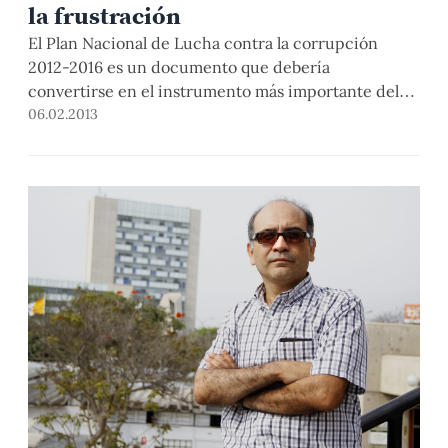
la frustración
El Plan Nacional de Lucha contra la corrupción
2012-2016 es un documento que debería
convertirse en el instrumento más importante del
Estado para dar algunos pasos adelante en la
06.02.2013
prevención y represión de las graves y extendidas
prácticas de corrupción. Fue aprobado por el
gobierno mediante Decreto Supremo N° 119-2012-
PCM y, al menos en su […]