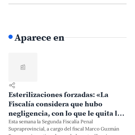
Aparece en
📰
Esterilizaciones forzadas: «La
Fiscalía considera que hubo
negligencia, con lo que le quita la
gravedad del caso»
Esta semana la Segunda Fiscalía Penal
Supraprovincial, a cargo del fiscal Marco Guzmán