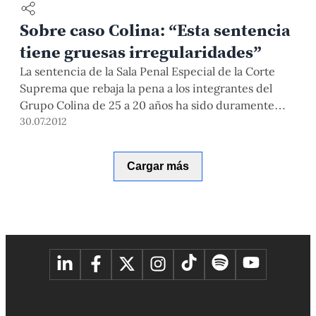
Sobre caso Colina: “Esta sentencia
tiene gruesas irregularidades”
La sentencia de la Sala Penal Especial de la Corte
Suprema que rebaja la pena a los integrantes del
Grupo Colina de 25 a 20 años ha sido duramente
cuestionada por especialistas, miembros del
30.07.2012
Gobierno incluyendo al propio Presidente de la
República. Conversamos con el Dr. Yván Montoya
Cargar más
Vivanco, doctor en Derecho y coordinador del
Proyecto Anticorrupción del IDEHPUCP para que
nos dé luces sobre este caso.