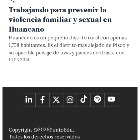
Trabajando para prevenir la
violencia familiar y sexual en
Huancano
Huancano es un pequeño distrito rural con apenas
1,758 habitantes. Es el distrito más alejado de Pisco y
su apacible paisaje de uvas y pacaes contrasta con
las carpas y refugios en las que vive el 80% de su
19.03.2014
población desde el sismo de 2007. Las denuncias de
violencia familiar y sexual de Huancano representan
[…]
2026
Copyright ©
PuntoEdu.
Todos los derechos reservados