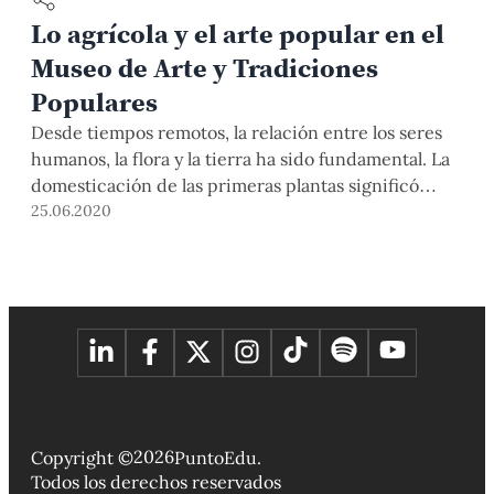
Lo agrícola y el arte popular en el
Museo de Arte y Tradiciones
Populares
Desde tiempos remotos, la relación entre los seres
humanos, la flora y la tierra ha sido fundamental. La
domesticación de las primeras plantas significó
mucho para la posterior sedentarización de los
25.06.2020
primeros humanos que, hasta ese momento, eran
recolectores y nómades. En nuestro país, los
mayores logros de las culturas prehispánicas están
enmarcados dentro de […]
2026
Copyright ©
PuntoEdu.
Todos los derechos reservados