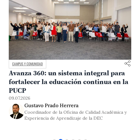
MEDIO AMBIENTE Y TERRITORIO
La oportunidad minera del Perú
a
también depende de la gobernanza
la
03.07.2026
Rómulo Villegas
y
Coordinador ejecutivo de la Maestría en Gerencia
Social PUCP y especialista sociopolítico del
Centro Wiñaq