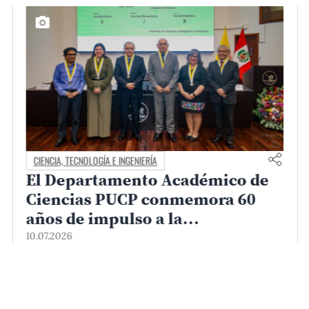
CIENCIA, TECNOLOGÍA E INGENIERÍA
adémico de
NonHuman: Ciencias e
emora 60
Ingeniería PUCP en el t
mundial de robótica
rmación
06.07.2026