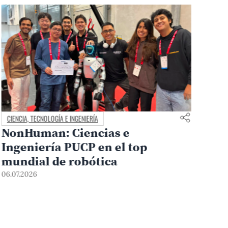
CIENCIA, TECNOLOGÍA E INGENIERÍA
Energía que se pliega: inge
op
PUCP crean panel solar
origámico
19.06.2026