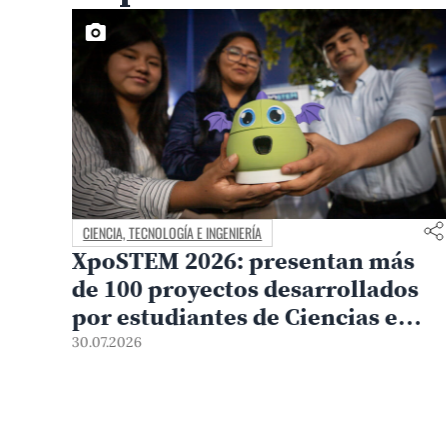
CIENCIA, TECNOLOGÍA E INGENIERÍA
esentan más
El Departamento Ac
desarrollados
Ciencias PUCP conm
 Ciencias e
años de impulso a la
rientados a
investigación y la fo
10.07.2026
es del país
científica