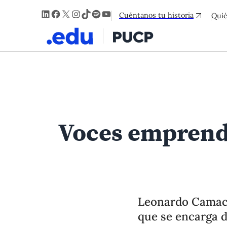
LinkedIn
Facebook
X
Instagram
TikTok
Spotify
YouTube
Cuéntanos tu historia
Qui
Voces emprende
Leonardo Camach
que se encarga d