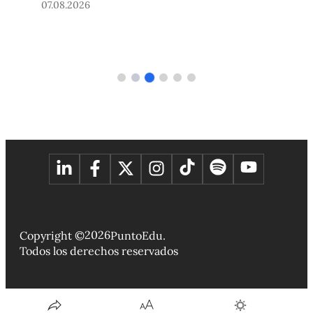
07.08.2026
0
2026
Copyright ©
PuntoEdu.
Todos los derechos reservados