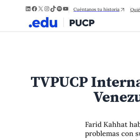
LinkedIn
Facebook
X
Instagram
TikTok
Spotify
YouTube
Cuéntanos tu historia
Qui
TVPUCP Internac
Venezu
Farid Kahhat ha
problemas con su