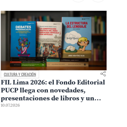
CULTURA Y CREACIÓN
CUL
FIL Lima 2026: el Fondo Editorial
Lo
PUCP llega con novedades,
la
presentaciones de libros y un
ell
sorteo para sus lectores
10.07.2026
09.0