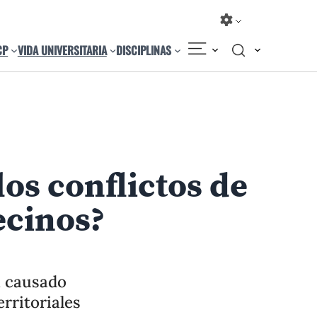
CP
VIDA UNIVERSITARIA
DISCIPLINAS
Compartir
Cambiar el tamaño
os conflictos de
ecinos?
n causado
rritoriales