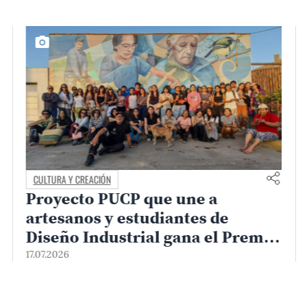
CULTURA Y CREACIÓN
Proyecto PUCP que une a
artesanos y estudiantes de
Diseño Industrial gana el Premio
Uniservitate 2026
17.07.2026