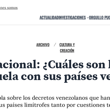
énes somos
ACTUALIDAD
INVESTIGACIONES
ORGULLO PU
ARCHIVO
CULTURA Y
/
CREACIÓN
ional: ¿Cuáles son l
ela con sus países v
bla sobre los decretos venezolanos que ha
s países limítrofes tanto por cuestiones te