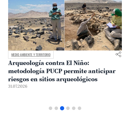
MEDIO AMBIENTE Y TERRITORIO
Arqueología contra El Niño:
metodología PUCP permite anticipar
3
riesgos en sitios arqueológicos
31.07.2026