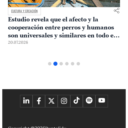
CULTURA Y CREACIÓN
Estudio revela que el afecto y la
cooperación entre perros y humanos
e
son universales y similares en todo el
mundo
20.07.2026
1