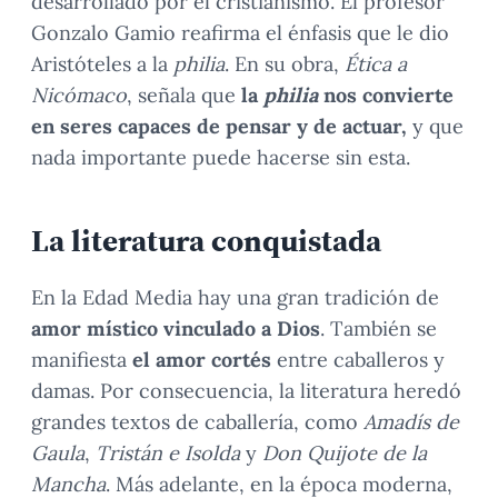
desarrollado por el cristianismo. El profesor
Gonzalo Gamio reafirma el énfasis que le dio
Aristóteles a la
philia
. En su obra,
Ética a
Nicómaco
, señala que
la
philia
nos convierte
en seres capaces de pensar y de actuar,
y que
nada importante puede hacerse sin esta.
La literatura conquistada
En la Edad Media hay una gran tradición de
amor místico vinculado a Dios
. También se
manifiesta
el amor cortés
entre caballeros y
damas. Por consecuencia, la literatura heredó
grandes textos de caballería, como
Amadís de
Gaula
,
Tristán e Isolda
y
Don Quijote de la
Mancha
. Más adelante, en la época moderna,