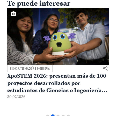
Te puede interesar
CIENCIA, TECNOLOGÍA E INGENIERÍA
XpoSTEM 2026: presentan más de 100
proyectos desarrollados por
estudiantes de Ciencias e Ingeniería
PUCP orientados a atender
30.07.2026
1
necesidades del país