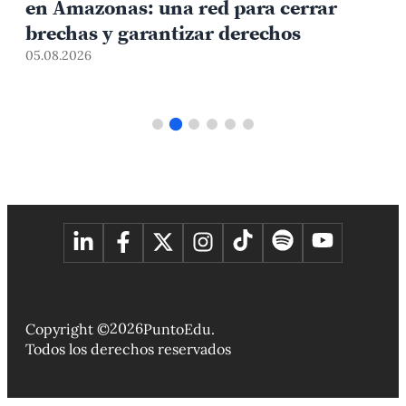
en Amazonas: una red para cerrar
brechas y garantizar derechos
05.08.2026
0
2026
Copyright ©
PuntoEdu.
Todos los derechos reservados