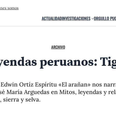
énes somos
ACTUALIDAD
INVESTIGACIONES
ORGULLO PU
ARCHIVO
yendas peruanos: Tig
 Edwin Ortíz Espíritu «El arañan» nos narr
sé María Arguedas en Mitos, leyendas y re
 sierra y selva.