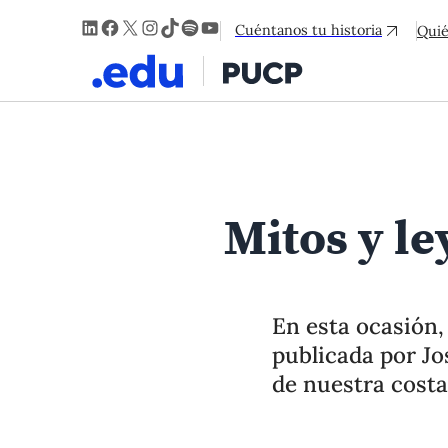
LinkedIn
Facebook
X
Instagram
TikTok
Spotify
YouTube
Cuéntanos tu historia
Qui
Mitos y le
En esta ocasión,
publicada por Jo
de nuestra costa,