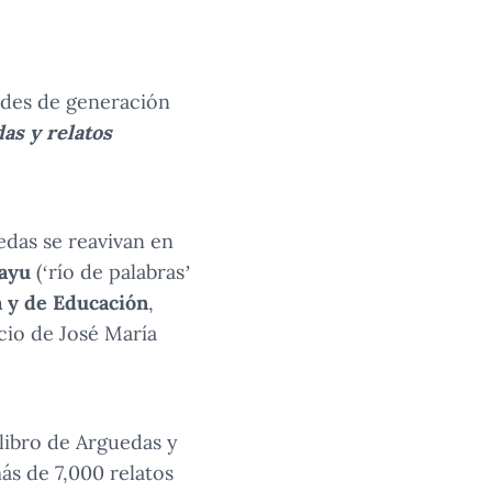
dades de generación
as y relatos
edas se reavivan en
ayu
(‘río de palabras’
a y de Educación
,
cio de José María
 libro de Arguedas y
ás de 7,000 relatos