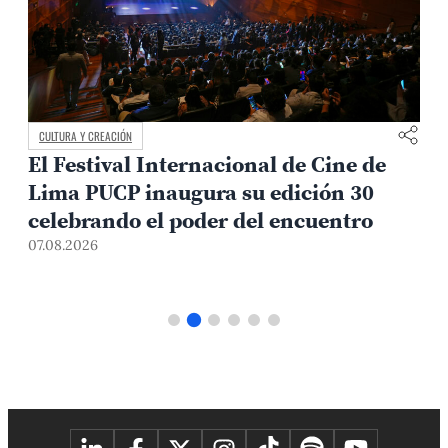
CULTURA Y CREACIÓN
El Festival Internacional de Cine de
Lima PUCP inaugura su edición 30
celebrando el poder del encuentro
0
07.08.2026