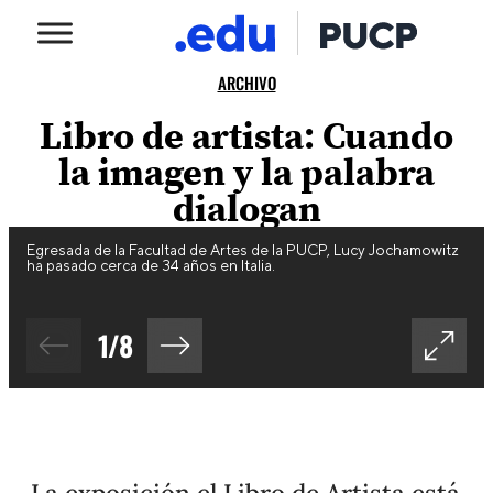
ARCHIVO
Libro de artista: Cuando
la imagen y la palabra
dialogan
Egresada de la Facultad de Artes de la PUCP, Lucy Jochamowitz
ha pasado cerca de 34 años en Italia.
1
/
8
La exposición el Libro de Artista está