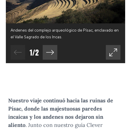
Andenes del complejo arqueológico de Písac, enclavado en
el Valle Sagrado de los Incas.
1
/
2
Nuestro viaje continuó hacia las
ruinas de
Písac, donde las
majestuosas paredes
incaicas y los andenes
nos dejaron sin
aliento
. Junto con nuestro guía Clever