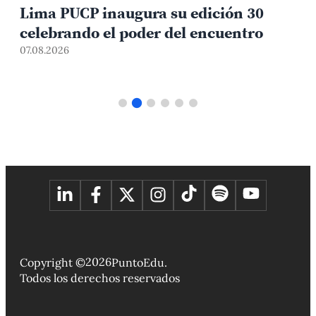
representantes estudiantiles
07.08.2026
0
2026
Copyright ©
PuntoEdu.
Todos los derechos reservados