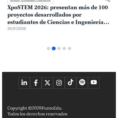
XpoSTEM 2026: presentan más de 100
proyectos desarrollados por
estudiantes de Ciencias e Ingeniería
PUCP orientados a atender
30.07.2026
1
necesidades del país
2026
Copyright ©
PuntoEdu.
Todos los derechos reservados