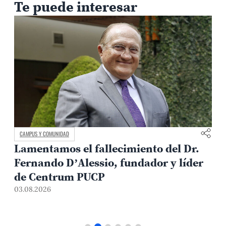
Te puede interesar
MEDIO AMBIENTE Y TERRITORIO
Arqueología contra El Niño:
metodología PUCP permite anticipar
3
riesgos en sitios arqueológicos
31.07.2026