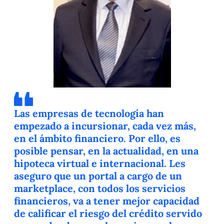
Las empresas de tecnología han
empezado a incursionar, cada vez más,
en el ámbito financiero. Por ello, es
posible pensar, en la actualidad, en una
hipoteca virtual e internacional. Les
aseguro que un portal a cargo de un
marketplace, con todos los servicios
financieros, va a tener mejor capacidad
de calificar el riesgo del crédito servido