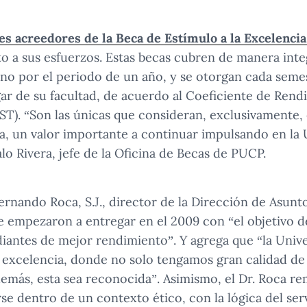
tes acreedores de la Beca de Estímulo a la Excelenci
 a sus esfuerzos. Estas becas cubren de manera inte
o por el periodo de un año, y se otorgan cada seme
ar de su facultad, de acuerdo al Coeficiente de Ren
T). “Son las únicas que consideran, exclusivamente, e
, un valor importante a continuar impulsando en la 
lo Rivera, jefe de la Oficina de Becas de PUCP.
Fernando Roca, S.J., director de la Dirección de Asunto
e empezaron a entregar en el 2009 con “el objetivo d
diantes de mejor rendimiento”. Y agrega que “la Univ
 excelencia, donde no solo tengamos gran calidad de
emás, esta sea reconocida”. Asimismo, el Dr. Roca r
e dentro de un contexto ético, con la lógica del serv