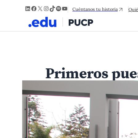
LinkedIn
Facebook
X
Instagram
TikTok
Spotify
YouTube
Cuéntanos tu historia
Qui
Primeros pues