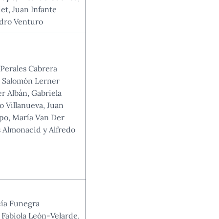
et, Juan Infante
ndro Venturo
 Perales Cabrera
, Salomón Lerner
er Albán, Gabriela
o Villanueva, Juan
po, María Van Der
s Almonacid y Alfredo
cía Funegra
, Fabiola León-Velarde,