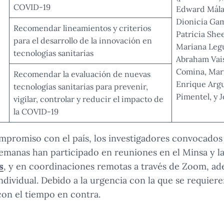
COVID-19
Edward Málag
Dionicia Gam
Recomendar lineamientos y criterios
Patricia She
para el desarrollo de la innovación en
Mariana Leguí
tecnologías sanitarias
Abraham Vai
Comina, Mart
Recomendar la evaluación de nuevas
Enrique Argu
tecnologías sanitarias para prevenir,
Pimentel, y J
vigilar, controlar y reducir el impacto de
la COVID-19
promiso con el país, los investigadores convocados r
semanas han participado en reuniones en el Minsa y l
s
, y en coordinaciones remotas a través de Zoom, ad
ndividual. Debido a la urgencia con la que se requier
con el tiempo en contra.