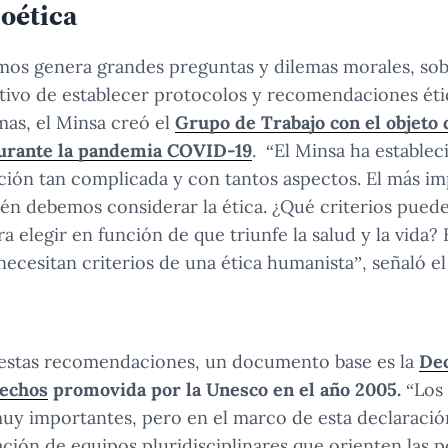
ioética
imos genera grandes preguntas y dilemas morales, so
etivo de establecer protocolos y recomendaciones éti
mas, el Minsa creó el
Grupo de Trabajo con el objeto 
durante la pandemia COVID-19
. “El Minsa ha establec
ción tan complicada y con tantos aspectos. El más im
én debemos considerar la ética. ¿Qué criterios puede
a elegir en función de que triunfe la salud y la vida? 
ecesitan criterios de una ética humanista”, señaló e
 estas recomendaciones, un documento base es la
Dec
rechos
promovida por la Unesco en el año 2005.
“Los 
muy importantes, pero en el marco de esta declaració
ación de equipos pluridisciplinares que orienten las p