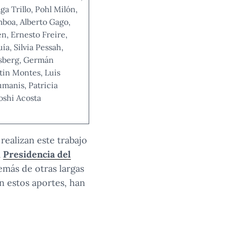
a Trillo, Pohl Milón,
boa, Alberto Gago,
en, Ernesto Freire,
a, Silvia Pessah,
sberg, Germán
in Montes, Luis
manis, Patricia
oshi Acosta
ealizan este trabajo
a
Presidencia del
emás de otras largas
en estos aportes, han