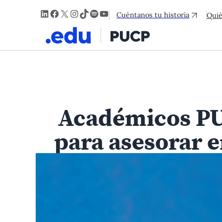
LinkedIn
Facebook
X
Instagram
TikTok
Spotify
YouTube
Cuéntanos tu historia
Qui
Académicos PU
para asesorar e