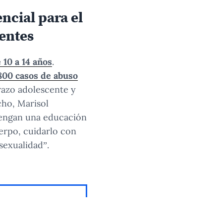
ncial para el
centes
 10 a 14 años
.
800 casos de abuso
razo adolescente y
ho, Marisol
 tengan una educación
erpo, cuidarlo con
sexualidad”.