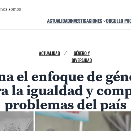
énes somos
ACTUALIDAD
INVESTIGACIONES
ORGULLO PU
ACTUALIDAD
GÉNERO Y
/
DIVERSIDAD
na el enfoque de gén
a la igualdad y com
problemas del país