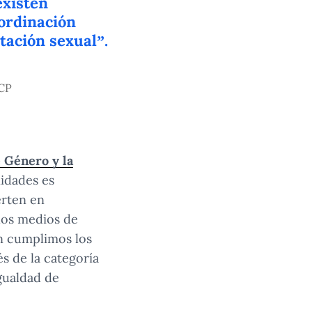
existen
bordinación
tación sexual”.
UCP
e Género y la
nidades es
erten en
 los medios de
ún cumplimos los
s de la categoría
igualdad de