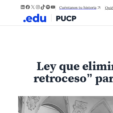
LinkedIn
Facebook
X
Instagram
TikTok
Spotify
YouTube
Cuéntanos tu historia
Qui
Ley que elimi
retroceso” par