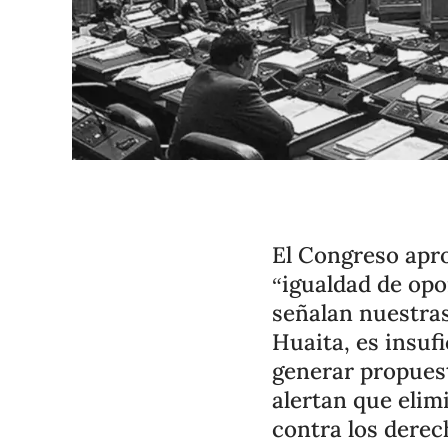
El Congreso apro
“igualdad de opo
señalan nuestras
Huaita, es insuf
generar propues
alertan que elim
contra los derec