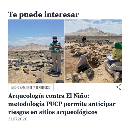
Te puede interesar
MEDIO AMBIENTE Y TERRITORIO
Arqueología contra El Niño:
metodología PUCP permite anticipar
3
riesgos en sitios arqueológicos
31.07.2026