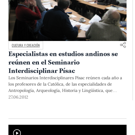
CULTURA Y CREACIÓN
Especialistas en estudios andinos se
reúnen en el Seminario
Interdisciplinar Písac
Los Seminarios Interdisciplinares Písac reúnen cada año a
los profesores de la Católica, de las especialidades de
Antropología, Arqueología, Historia y Lingüística, que
asesoran a los estudiantes de doctorado del Programa de
27.06.2012
Estudios Andinos, así como a los miembros del Consejo
Científico.