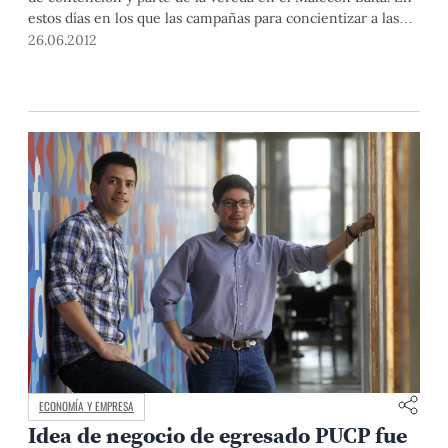
estos días en los que las campañas para concientizar a las
personas respecto a los sismos incrementan, lo hacen
26.06.2012
también los incidentes que dan cuenta de una ciudad no
necesariamente preparada para accidentes que pueden
evitarse.
ECONOMÍA Y EMPRESA
Idea de negocio de egresado PUCP fue