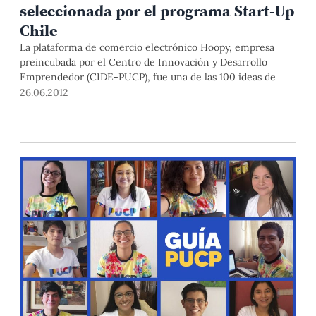
seleccionada por el programa Start-Up
Chile
La plataforma de comercio electrónico Hoopy, empresa
preincubada por el Centro de Innovación y Desarrollo
Emprendedor (CIDE-PUCP), fue una de las 100 ideas de
negocio seleccionadas por Start-up Chile, programa de
26.06.2012
aceleración del gobierno chileno. Conversamos con sus
creadores, Fernando Ponce (ingeniero electrónico egresado
de la PUCP) y su socio, Hugo Campos.