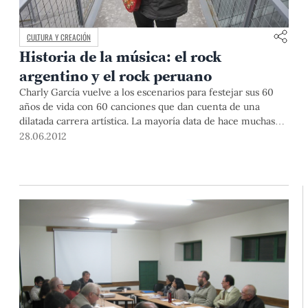
CULTURA Y CREACIÓN
Historia de la música: el rock
argentino y el rock peruano
Charly García vuelve a los escenarios para festejar sus 60
años de vida con 60 canciones que dan cuenta de una
dilatada carrera artística. La mayoría data de hace muchas
décadas atrás, de sus épocas de Sui Generis, La máquina de
28.06.2012
hacer pájaros o Serú Girán y por supuesto de sus inicios
como solista. José Ignacio López, docente del curso Historia
del Rock en la Escuela de Música de la PUCP, nos cuenta el
nacimiento, evolución y evidente final del rock argentino
de exportación.