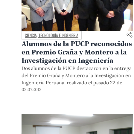
CIENCIA, TECNOLOGÍA E INGENIERÍA
Alumnos de la PUCP reconocidos
en Premio Graña y Montero a la
Investigación en Ingeniería
Dos alumnos de la PUCP destacaron en la entrega
del Premio Graña y Montero a la Investigación en
Ingeniería Peruana, realizado el pasado 22 de
junio. Nadia Yoza, ingeniera de
02.07.2012
Telecomunicaciones, ganó en la categoría “Tesis
Universitaria”. En tanto, José Zvietcovich,
ingeniero electrónico, obtuvo una mención
honrosa en el mismo rubro. En nuestra
Universidad, ambos son egresados, alumnos de
posgrado y jefes de práctica.