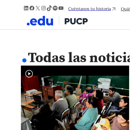
LinkedIn
Facebook
X
Instagram
TikTok
Spotify
YouTube
Cuéntanos tu historia
Qui
.
Todas las notici