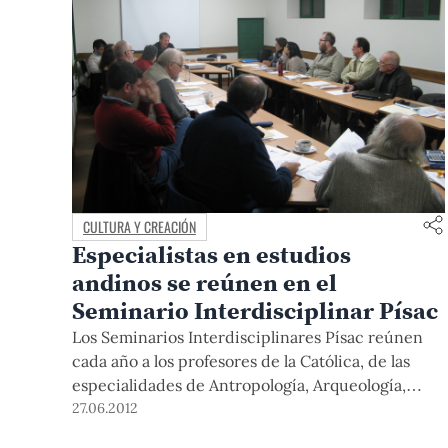
CULTURA Y CREACIÓN
Especialistas en estudios
andinos se reúnen en el
Seminario Interdisciplinar Písac
Los Seminarios Interdisciplinares Písac reúnen
cada año a los profesores de la Católica, de las
especialidades de Antropología, Arqueología,
Historia y Lingüística, que asesoran a los
27.06.2012
estudiantes de doctorado del Programa de