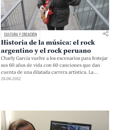
CULTURA Y CREACIÓN
Historia de la música: el rock
argentino y el rock peruano
Charly García vuelve a los escenarios para festejar
sus 60 años de vida con 60 canciones que dan
cuenta de una dilatada carrera artística. La
mayoría data de hace muchas décadas atrás, de
28.06.2012
sus épocas de Sui Generis, La máquina de hacer
pájaros o Serú Girán y por supuesto de sus inicios
como solista. José Ignacio López, docente del
curso Historia del Rock en la Escuela de Música
de la PUCP, nos cuenta el nacimiento, evolución y
evidente final del rock argentino de exportación.