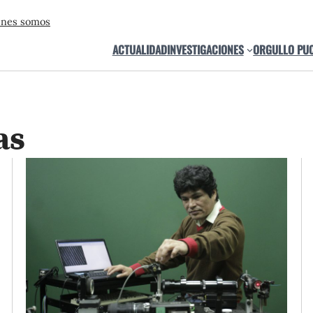
énes somos
ACTUALIDAD
INVESTIGACIONES
ORGULLO PU
as