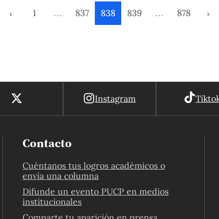
‹
1
…
837
838
839
…
878
›
Instagram
Tikto
Contacto
Cuéntanos tus logros académicos o
envía una columna
Difunde un evento PUCP en medios
institucionales
Comparte tu aparición en prensa