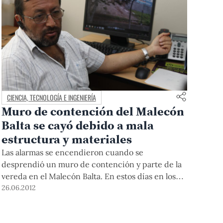
CIENCIA, TECNOLOGÍA E INGENIERÍA
Muro de contención del Malecón
Balta se cayó debido a mala
estructura y materiales
Las alarmas se encendieron cuando se
desprendió un muro de contención y parte de la
vereda en el Malecón Balta. En estos días en los
que las campañas para concientizar a las personas
26.06.2012
respecto a los sismos incrementan, lo hacen
también los incidentes que dan cuenta de una