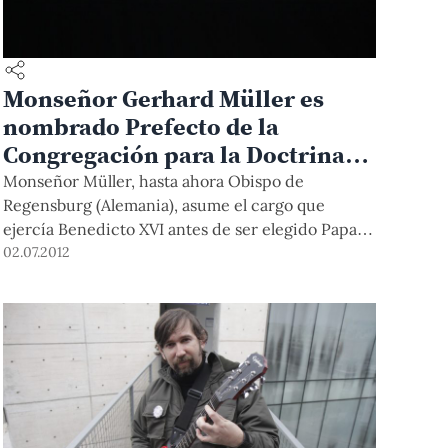
Monseñor Gerhard Müller es
nombrado Prefecto de la
Congregación para la Doctrina
de la Fe
Monseñor Müller, hasta ahora Obispo de
Regensburg (Alemania), asume el cargo que
ejercía Benedicto XVI antes de ser elegido Papa.
Müller, además, es Doctor Honoris Causa de
02.07.2012
nuestra Universidad desde el 2008.