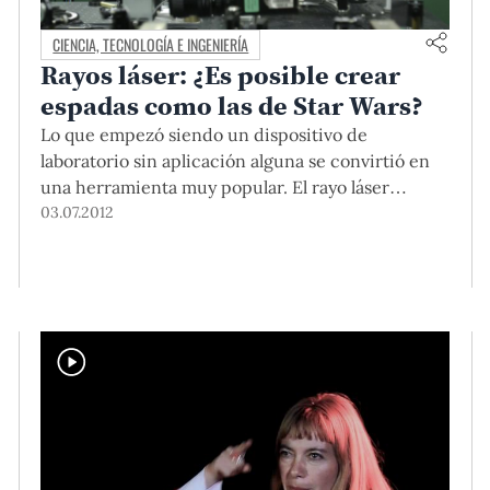
CIENCIA, TECNOLOGÍA E INGENIERÍA
Rayos láser: ¿Es posible crear
espadas como las de Star Wars?
Lo que empezó siendo un dispositivo de
laboratorio sin aplicación alguna se convirtió en
una herramienta muy popular. El rayo láser
también redujo su tamaño y ha logrado ser igual
03.07.2012
que la cabeza de un alfiler. El profesor Miguel
Asmad, docente del Departamento de Ciencias y
quien el próximo ciclo (2012-2) dictará el curso
‘Introducción a los láser’ en la Maestría en Física
Aplicada, nos presenta en detalle este invento con
52 años de antigüedad.