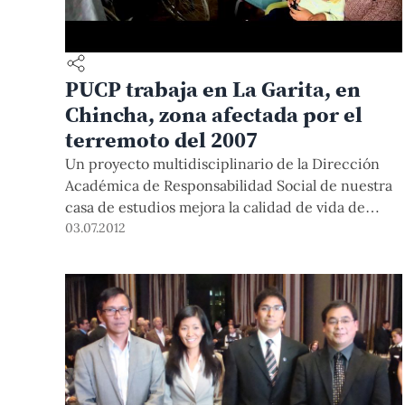
PUCP trabaja en La Garita, en
Chincha, zona afectada por el
terremoto del 2007
Un proyecto multidisciplinario de la Dirección
Académica de Responsabilidad Social de nuestra
casa de estudios mejora la calidad de vida de
pobladores afectados por el terremoto del 2007.
03.07.2012