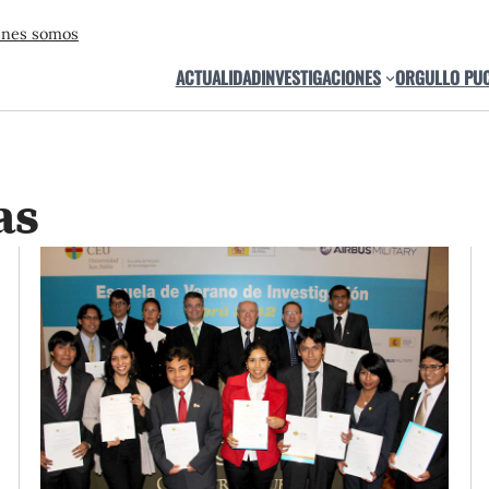
énes somos
ACTUALIDAD
INVESTIGACIONES
ORGULLO PU
as