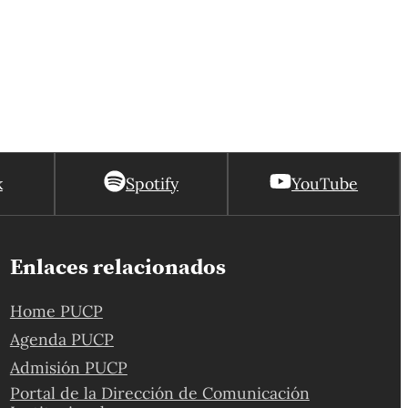
ingeniero electrónico, obtuvo una mención
honrosa en el mismo rubro. En nuestra
Universidad, ambos son egresados, alumnos de
posgrado y jefes de práctica.
k
Spotify
YouTube
Enlaces relacionados
Home PUCP
Agenda PUCP
Admisión PUCP
Portal de la Dirección de Comunicación