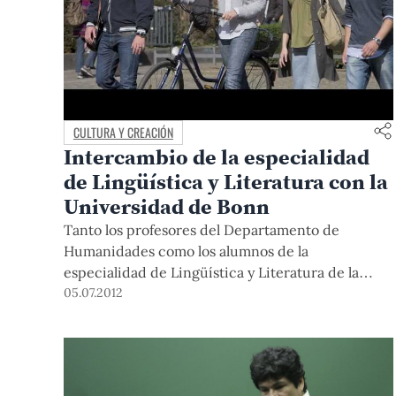
CULTURA Y CREACIÓN
Intercambio de la especialidad
de Lingüística y Literatura con la
Universidad de Bonn
Tanto los profesores del Departamento de
Humanidades como los alumnos de la
especialidad de Lingüística y Literatura de la
PUCP pueden ser beneficiados con el
05.07.2012
intercambio que ofrece el Programa ISAP del
DAAD (Servicio Alemán de Intercambio
Académico).