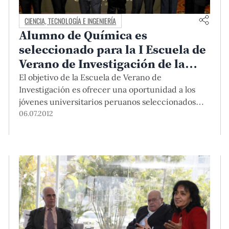
CIENCIA, TECNOLOGÍA E INGENIERÍA
Alumno de Química es
seleccionado para la I Escuela de
Verano de Investigación de la
Universidad CEU de San Pablo de
El objetivo de la Escuela de Verano de
Madrid
Investigación es ofrecer una oportunidad a los
jóvenes universitarios peruanos seleccionados
para que se inicien o profundicen en el mundo de
06.07.2012
la investigación a través de un programa
académico dirigido a potenciar su formación. Son
10 los estudiantes seleccionados.