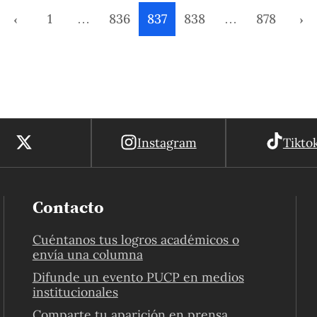
‹
1
…
836
837
838
…
878
›
Instagram
Tikto
Contacto
Cuéntanos tus logros académicos o
envía una columna
Difunde un evento PUCP en medios
institucionales
Comparte tu aparición en prensa