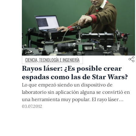
CIENCIA, TECNOLOGÍA E INGENIERÍA
Rayos láser: ¿Es posible crear
espadas como las de Star Wars?
Lo que empezó siendo un dispositivo de
laboratorio sin aplicación alguna se convirtió en
una herramienta muy popular. El rayo láser
también redujo su tamaño y ha logrado ser igual
03.07.2012
que la cabeza de un alfiler. El profesor Miguel
Asmad, docente del Departamento de Ciencias y
quien el próximo ciclo (2012-2) dictará el curso
‘Introducción a los láser’ en la Maestría en Física