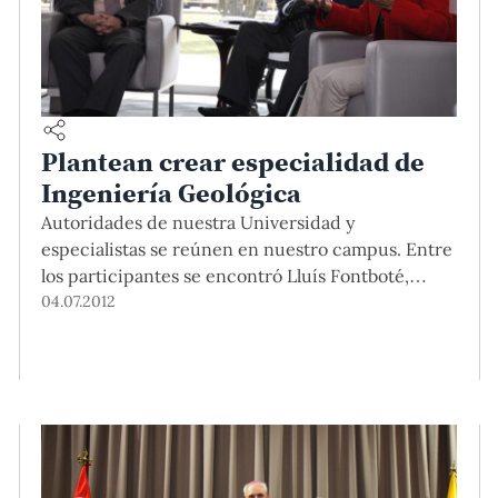
Plantean crear especialidad de
Ingeniería Geológica
Autoridades de nuestra Universidad y
especialistas se reúnen en nuestro campus. Entre
los participantes se encontró Lluís Fontboté,
decano de la Facultad de Ciencias de la Tierra y
04.07.2012
del Ambiente de la Universidad de Ginebra.