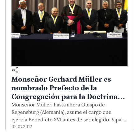
Monseñor Gerhard Müller es
nombrado Prefecto de la
Congregación para la Doctrina
de la Fe
Monseñor Müller, hasta ahora Obispo de
Regensburg (Alemania), asume el cargo que
ejercía Benedicto XVI antes de ser elegido Papa.
Müller, además, es Doctor Honoris Causa de
02.07.2012
nuestra Universidad desde el 2008.