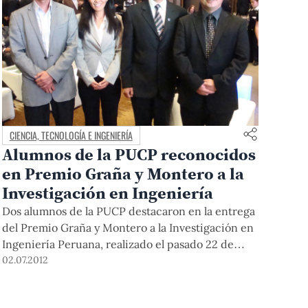
CIENCIA, TECNOLOGÍA E INGENIERÍA
Alumnos de la PUCP reconocidos
en Premio Graña y Montero a la
Investigación en Ingeniería
Dos alumnos de la PUCP destacaron en la entrega
del Premio Graña y Montero a la Investigación en
Ingeniería Peruana, realizado el pasado 22 de
junio. Nadia Yoza, ingeniera de
02.07.2012
Telecomunicaciones, ganó en la categoría “Tesis
Universitaria”. En tanto, José Zvietcovich,