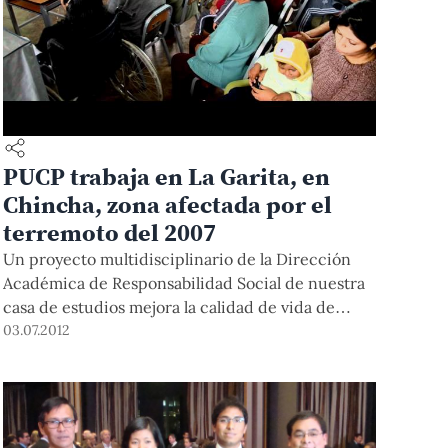
PUCP trabaja en La Garita, en
Chincha, zona afectada por el
terremoto del 2007
Un proyecto multidisciplinario de la Dirección
Académica de Responsabilidad Social de nuestra
casa de estudios mejora la calidad de vida de
pobladores afectados por el terremoto del 2007.
03.07.2012