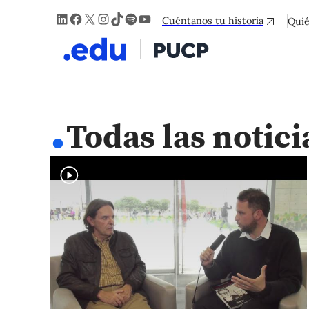
LinkedIn
Facebook
X
Instagram
TikTok
Spotify
YouTube
Cuéntanos tu historia
Qui
.
Todas las notici