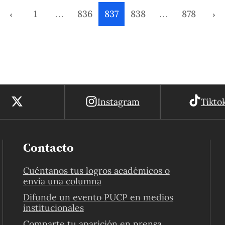
DAAD (Servicio Alemán de Intercambio
‹
1
…
836
837
838
…
878
›
Académico).
Instagram
Tikto
Contacto
Cuéntanos tus logros académicos o
envía una columna
Difunde un evento PUCP en medios
institucionales
Comparte tu aparición en prensa