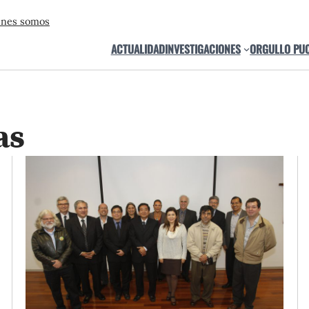
énes somos
ACTUALIDAD
INVESTIGACIONES
ORGULLO PU
as