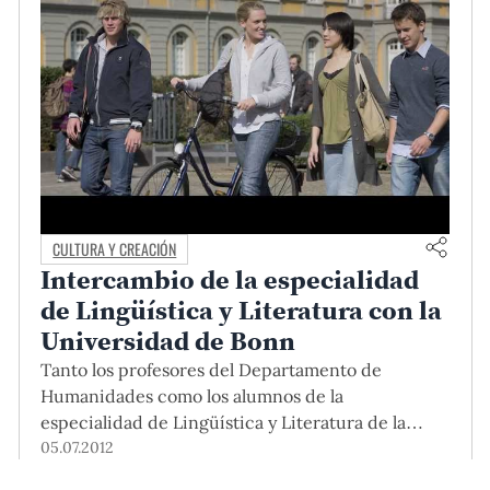
CULTURA Y CREACIÓN
Intercambio de la especialidad
de Lingüística y Literatura con la
Universidad de Bonn
Tanto los profesores del Departamento de
Humanidades como los alumnos de la
especialidad de Lingüística y Literatura de la
PUCP pueden ser beneficiados con el
05.07.2012
intercambio que ofrece el Programa ISAP del