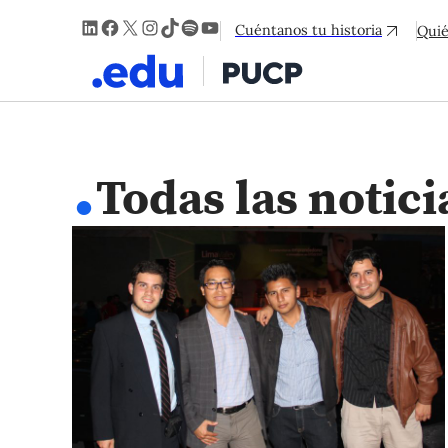
LinkedIn
Facebook
X
Instagram
TikTok
Spotify
YouTube
Cuéntanos tu historia
Qui
.
Todas las notici