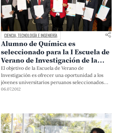
CIENCIA, TECNOLOGÍA E INGENIERÍA
Alumno de Química es
seleccionado para la I Escuela de
Verano de Investigación de la
Universidad CEU de San Pablo de
El objetivo de la Escuela de Verano de
Madrid
Investigación es ofrecer una oportunidad a los
jóvenes universitarios peruanos seleccionados
para que se inicien o profundicen en el mundo de
06.07.2012
la investigación a través de un programa
académico dirigido a potenciar su formación. Son
10 los estudiantes seleccionados.