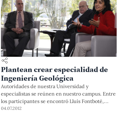
Plantean crear especialidad de
Ingeniería Geológica
Autoridades de nuestra Universidad y
especialistas se reúnen en nuestro campus. Entre
los participantes se encontró Lluís Fontboté,
decano de la Facultad de Ciencias de la Tierra y
04.07.2012
del Ambiente de la Universidad de Ginebra.