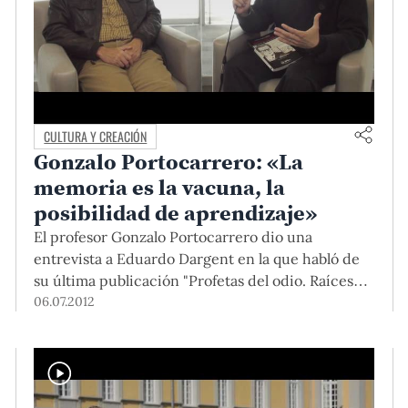
CULTURA Y CREACIÓN
Gonzalo Portocarrero: «La
memoria es la vacuna, la
posibilidad de aprendizaje»
El profesor Gonzalo Portocarrero dio una
entrevista a Eduardo Dargent en la que habló de
su última publicación "Profetas del odio. Raíces
culturales y líderes de Sendero Luminoso" y de las
06.07.2012
reacciones que suscitó.