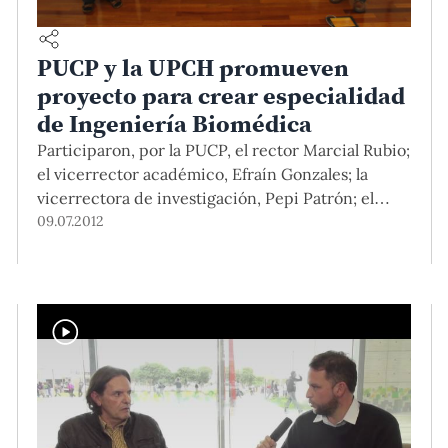
PUCP y la UPCH promueven
proyecto para crear especialidad
de Ingeniería Biomédica
Participaron, por la PUCP, el rector Marcial Rubio;
el vicerrector académico, Efraín Gonzales; la
vicerrectora de investigación, Pepi Patrón; el
vicerrector administrativo, Carlos Fosca; y los
09.07.2012
docentes del Departamento Académico de
Ingeniería, Marcial Blondet, Luis Vilcahuamán,
Benjamín Castañeda y Rossana Rivas. En
representación de la UPCH asistieron su rectora,
Fabiola León-Velarde; el vicerrector académico,
Alejandro […]