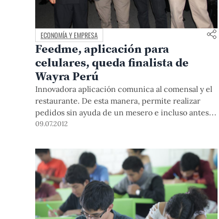
ECONOMÍA Y EMPRESA
Feedme, aplicación para
celulares, queda finalista de
Wayra Perú
Innovadora aplicación comunica al comensal y el
restaurante. De esta manera, permite realizar
pedidos sin ayuda de un mesero e incluso antes
de llegar al local. Ha sido desarrollada por un
09.07.2012
grupo de ingenieros entre los que se encuentra
un egresado y dos alumnos de la PUCP.