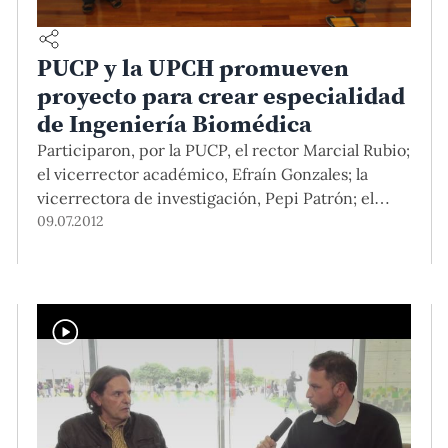
PUCP y la UPCH promueven
proyecto para crear especialidad
de Ingeniería Biomédica
Participaron, por la PUCP, el rector Marcial Rubio;
el vicerrector académico, Efraín Gonzales; la
vicerrectora de investigación, Pepi Patrón; el
vicerrector administrativo, Carlos Fosca; y los
09.07.2012
docentes del Departamento Académico de
Ingeniería, Marcial Blondet, Luis Vilcahuamán,
Benjamín Castañeda y Rossana Rivas. En
representación de la UPCH asistieron su rectora,
Fabiola León-Velarde; el vicerrector académico,
Alejandro […]