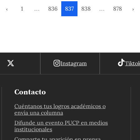
DAAD (Servicio Alemán de Intercambio
‹
1
…
836
837
838
…
878
›
Académico).
Instagram
Tikto
Contacto
Cuéntanos tus logros académicos o
envía una columna
Difunde un evento PUCP en medios
institucionales
Comparte tu aparición en prensa