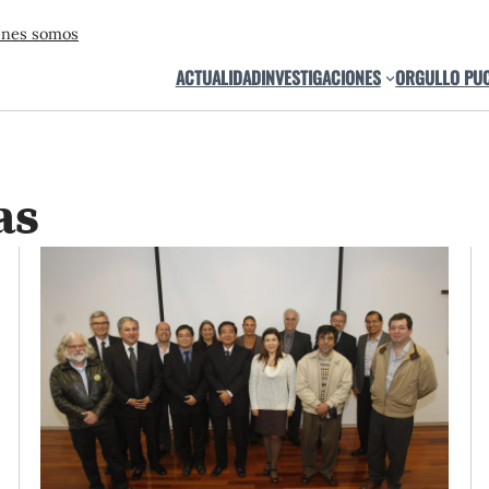
énes somos
ACTUALIDAD
INVESTIGACIONES
ORGULLO PU
as