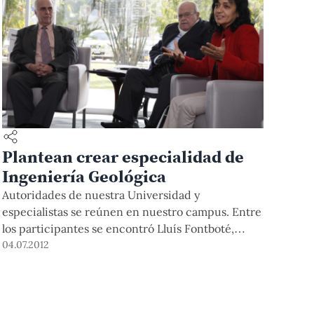
Plantean crear especialidad de
Ingeniería Geológica
Autoridades de nuestra Universidad y
especialistas se reúnen en nuestro campus. Entre
los participantes se encontró Lluís Fontboté,
decano de la Facultad de Ciencias de la Tierra y
04.07.2012
del Ambiente de la Universidad de Ginebra.