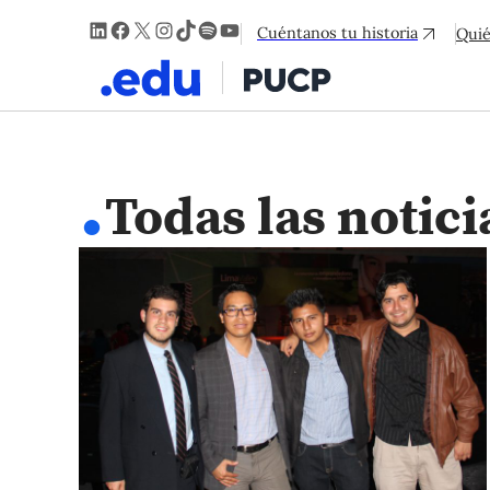
LinkedIn
Facebook
X
Instagram
TikTok
Spotify
YouTube
Cuéntanos tu historia
Qui
.
Todas las notici