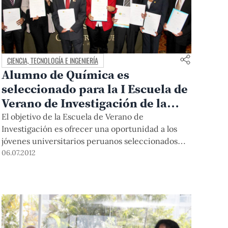
CIENCIA, TECNOLOGÍA E INGENIERÍA
Alumno de Química es
seleccionado para la I Escuela de
Verano de Investigación de la
Universidad CEU de San Pablo de
El objetivo de la Escuela de Verano de
Madrid
Investigación es ofrecer una oportunidad a los
jóvenes universitarios peruanos seleccionados
para que se inicien o profundicen en el mundo de
06.07.2012
la investigación a través de un programa
académico dirigido a potenciar su formación. Son
10 los estudiantes seleccionados.