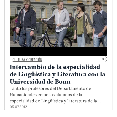
CULTURA Y CREACIÓN
Intercambio de la especialidad
de Lingüística y Literatura con la
Universidad de Bonn
Tanto los profesores del Departamento de
Humanidades como los alumnos de la
especialidad de Lingüística y Literatura de la
PUCP pueden ser beneficiados con el
05.07.2012
intercambio que ofrece el Programa ISAP del