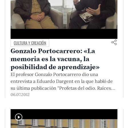
CULTURA Y CREACIÓN
Gonzalo Portocarrero: «La
memoria es la vacuna, la
posibilidad de aprendizaje»
El profesor Gonzalo Portocarrero dio una
entrevista a Eduardo Dargent en la que habló de
su última publicación "Profetas del odio. Raíces
culturales y líderes de Sendero Luminoso" y de las
06.07.2012
reacciones que suscitó.