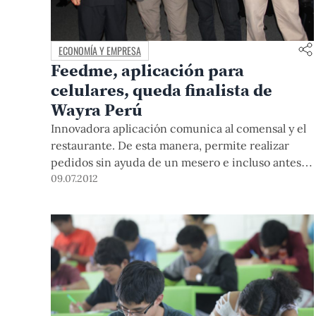
ECONOMÍA Y EMPRESA
Feedme, aplicación para
celulares, queda finalista de
Wayra Perú
Innovadora aplicación comunica al comensal y el
restaurante. De esta manera, permite realizar
pedidos sin ayuda de un mesero e incluso antes
de llegar al local. Ha sido desarrollada por un
09.07.2012
grupo de ingenieros entre los que se encuentra
un egresado y dos alumnos de la PUCP.