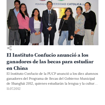
El Instituto Confucio anunció a los
ganadores de las becas para estudiar
en China
El Instituto Confucio de la PUCP anunció a los diez alumnos
ganadores del Programa de Becas del Gobierno Municipal
de Shanghái 2012, quienes estudiarán la lengua y la cultura
china por un periodo de 6 o 4 semanas en el campus
11.07.2012
Hongkou de la Universidad de Estudios Internacionales de
Shanghái (SISU).