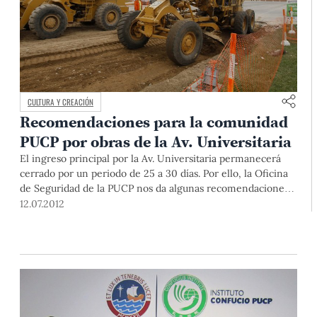
CULTURA Y CREACIÓN
Recomendaciones para la comunidad
PUCP por obras de la Av. Universitaria
El ingreso principal por la Av. Universitaria permanecerá
cerrado por un periodo de 25 a 30 días. Por ello, la Oficina
de Seguridad de la PUCP nos da algunas recomendaciones
sobre el acceso por las puertas de la avenida Riva-Agüero.
12.07.2012