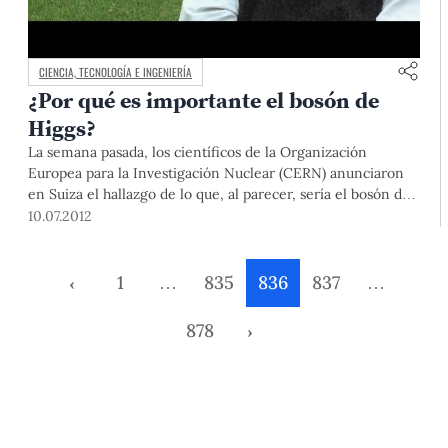
CIENCIA, TECNOLOGÍA E INGENIERÍA
¿Por qué es importante el bosón de
Higgs?
La semana pasada, los científicos de la Organización
Europea para la Investigación Nuclear (CERN) anunciaron
en Suiza el hallazgo de lo que, al parecer, sería el bosón de
Higgs, la pieza que faltaba en el estudio de la física
10.07.2012
subatómica y que resulta clave para entender cómo se
formó el Universo. Al respecto, conversamos con […]
‹
1
…
835
836
837
…
878
›