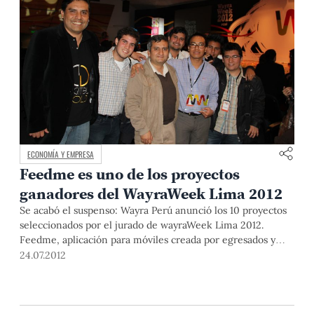
ECONOMÍA Y EMPRESA
Feedme es uno de los proyectos
ganadores del WayraWeek Lima 2012
Se acabó el suspenso: Wayra Perú anunció los 10 proyectos
seleccionados por el jurado de wayraWeek Lima 2012.
Feedme, aplicación para móviles creada por egresados y
estudiantes de Ingeniería de la PUCP, fue una de las
24.07.2012
ganadoras.