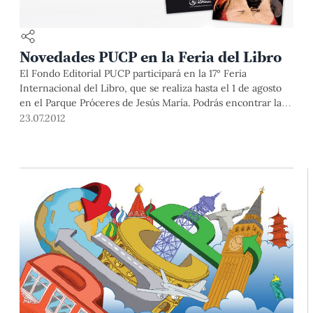
Novedades PUCP en la Feria del Libro
El Fondo Editorial PUCP participará en la 17° Feria
Internacional del Libro, que se realiza hasta el 1 de agosto
en el Parque Próceres de Jesús María. Podrás encontrar las
publicaciones de la PUCP en los stands 228 y 225.
23.07.2012