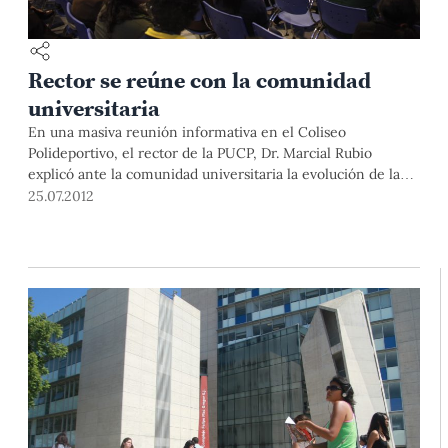
Rector se reúne con la comunidad
universitaria
En una masiva reunión informativa en el Coliseo
Polideportivo, el rector de la PUCP, Dr. Marcial Rubio
explicó ante la comunidad universitaria la evolución de la
relación entre nuestra Universidad y la Iglesia Católica, y
25.07.2012
qué decisiones ha tomado la Asamblea Universitaria al
respecto.