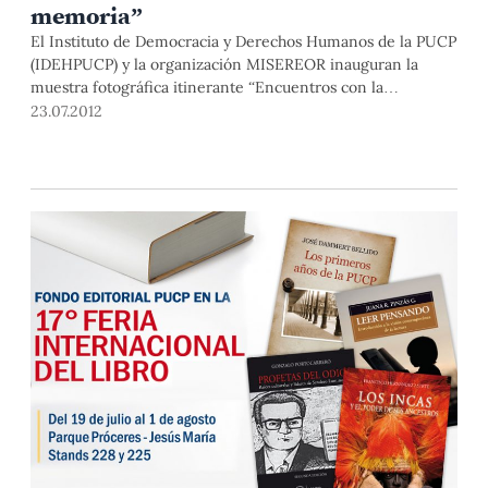
memoria”
El Instituto de Democracia y Derechos Humanos de la PUCP
(IDEHPUCP) y la organización MISEREOR inauguran la
muestra fotográfica itinerante “Encuentros con la
memoria”, este martes 24 a las 10:30 a.m. en el Parque de la
23.07.2012
Muralla en el Cercado de Lima.