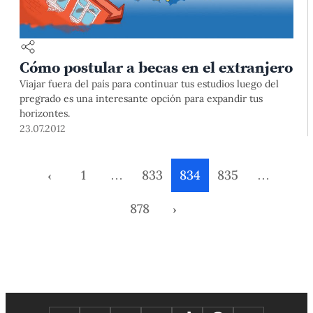
Cómo postular a becas en el extranjero
Viajar fuera del país para continuar tus estudios luego del
pregrado es una interesante opción para expandir tus
horizontes.
23.07.2012
‹
1
…
833
834
835
…
878
›