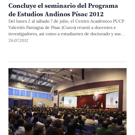
Concluye el seminario del Programa
de Estudios Andinos Písac 2012
Del lunes 2 al sábado 7 de julio, el Centro Académico PUCP
Valentín Paniagua de Písac (Cuzco) reunió a docentes e
investigadores, así como a estudiantes de doctorado y sus
asesores como parte de los seminarios del Programa de
26.07.2012
Estudios Andinos.