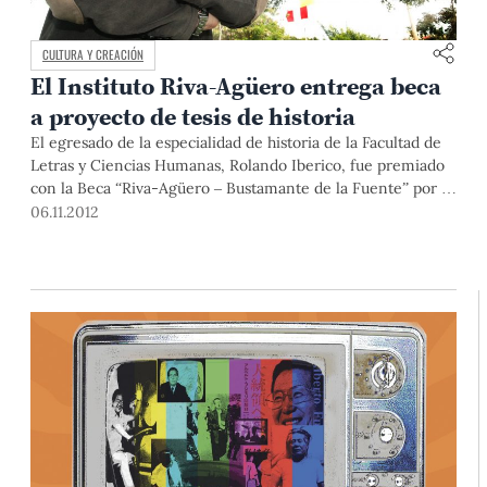
CULTURA Y CREACIÓN
El Instituto Riva-Agüero entrega beca
a proyecto de tesis de historia
El egresado de la especialidad de historia de la Facultad de
Letras y Ciencias Humanas, Rolando Iberico, fue premiado
con la Beca “Riva-Agüero – Bustamante de la Fuente” por su
proyecto de tesis, “La República católica dividida:
06.11.2012
ultramontanos y liberales-regalistas (Lima, 1855-1860)”. Esta
beca desea fomentar la investigación en los alumnos de
historia de la PUCP.