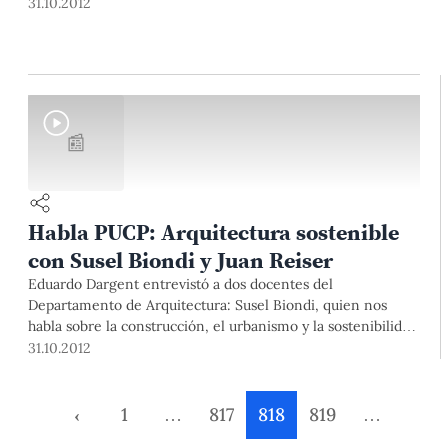
31.10.2012
📰
Habla PUCP: Arquitectura sostenible
con Susel Biondi y Juan Reiser
Eduardo Dargent entrevistó a dos docentes del
Departamento de Arquitectura: Susel Biondi, quien nos
habla sobre la construcción, el urbanismo y la sostenibilidad
de la arquitectura y Juan Reiser, quien habló sobre la
31.10.2012
Conferencia Internacional PLEA 2012.
‹
1
…
817
818
819
…