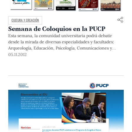
CULTURA Y CREACIÓN
Semana de Coloquios en la PUCP
Esta semana, la comunidad universitaria podrá debatir
desde la mirada de diversas especialidades y facultades:
Arqueología, Educación, Psicología, Comunicaciones y
Geografía realizarán sus respectivos coloquios. Estos son,
05.11.2012
aquí están.