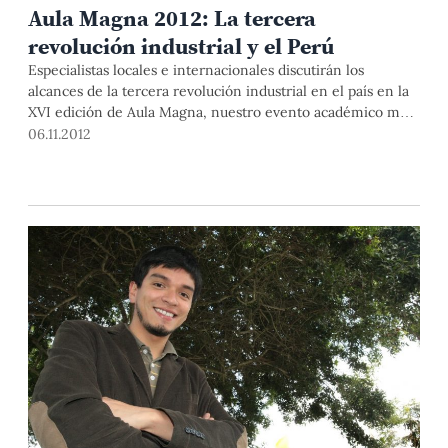
Aula Magna 2012: La tercera
revolución industrial y el Perú
Especialistas locales e internacionales discutirán los
alcances de la tercera revolución industrial en el país en la
XVI edición de Aula Magna, nuestro evento académico más
importante del año, que se realizará del 12 al 14 de
06.11.2012
noviembre en el Auditorio de Derecho.