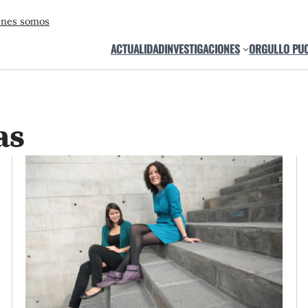
énes somos
ACTUALIDAD
INVESTIGACIONES
ORGULLO PU
as