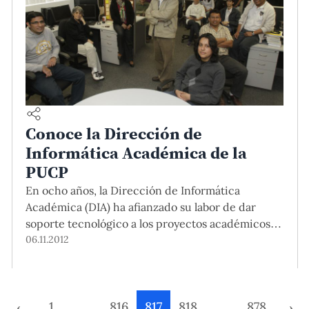
Conoce la Dirección de
Informática Académica de la
PUCP
En ocho años, la Dirección de Informática
Académica (DIA) ha afianzado su labor de dar
soporte tecnológico a los proyectos académicos
de la PUCP.
06.11.2012
‹
1
…
816
817
818
…
878
›