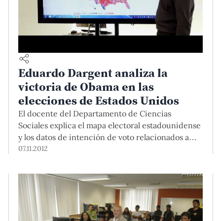
Eduardo Dargent analiza la
victoria de Obama en las
elecciones de Estados Unidos
El docente del Departamento de Ciencias
Sociales explica el mapa electoral estadounidense
y los datos de intención de voto relacionados a
ideología, sexo, raza y etnicidad.
07.11.2012