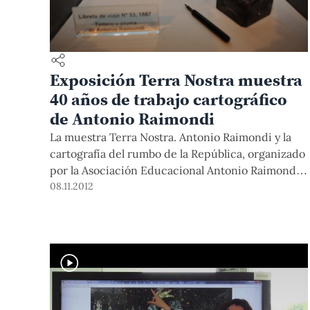
Exposición Terra Nostra muestra
40 años de trabajo cartográfico
de Antonio Raimondi
La muestra Terra Nostra. Antonio Raimondi y la
cartografía del rumbo de la República, organizado
por la Asociación Educacional Antonio Raimondi y
auspiciado por la PUCP, se presenta en el Museo
08.11.2012
de Arte Italiano y agrupa una colección ambiciosa
de mapas, libretas de viaje y planos, que el
reconocido investigador y geógrafo realizó en sus
viajes por el Perú.