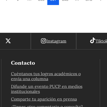
Instagram
Tikto
Contacto
Cuéntanos tus logros académicos o
envía una columna
Difunde un evento PUCP en medios
institucionales
Comparte tu aparición en prensa
¿Tienes otro comentario o consulta?