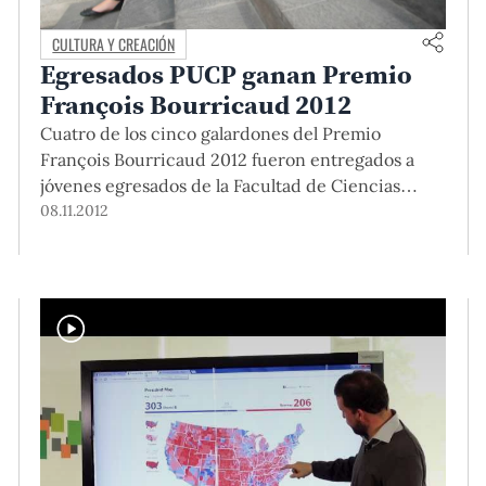
CULTURA Y CREACIÓN
Egresados PUCP ganan Premio
François Bourricaud 2012
Cuatro de los cinco galardones del Premio
François Bourricaud 2012 fueron entregados a
jóvenes egresados de la Facultad de Ciencias
Sociales de la PUCP: Alessandra Ipince Petrozzi
08.11.2012
(primer lugar), Mauricio Zavaleta Siri (segundo
lugar), Ximena Málaga Sabogal y Luis Silva-Novoa
Sánchez (menciones honrosas). ¡Felicidades!