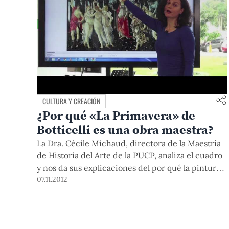
CULTURA Y CREACIÓN
¿Por qué «La Primavera» de
Botticelli es una obra maestra?
La Dra. Cécile Michaud, directora de la Maestría
de Historia del Arte de la PUCP, analiza el cuadro
y nos da sus explicaciones del por qué la pintura
del artista renacentista italiano es una obra
07.11.2012
maestra.