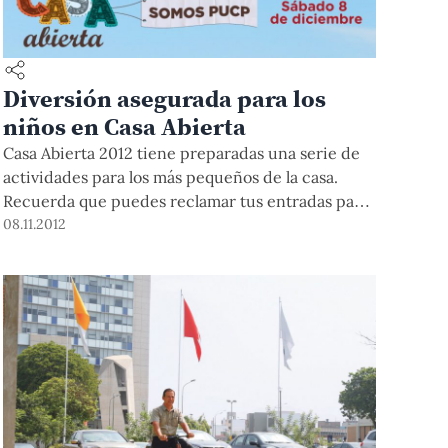
Diversión asegurada para los
niños en Casa Abierta
Casa Abierta 2012 tiene preparadas una serie de
actividades para los más pequeños de la casa.
Recuerda que puedes reclamar tus entradas para
el sábado 8 de diciembre en Teleticket. Solo
08.11.2012
necesitas tu código PUCP y tu DNI.