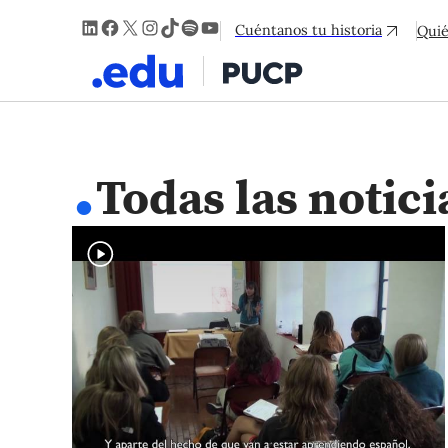
LinkedIn
Facebook
X
Instagram
TikTok
Spotify
YouTube
Cuéntanos tu historia
Qui
.
Todas las notici