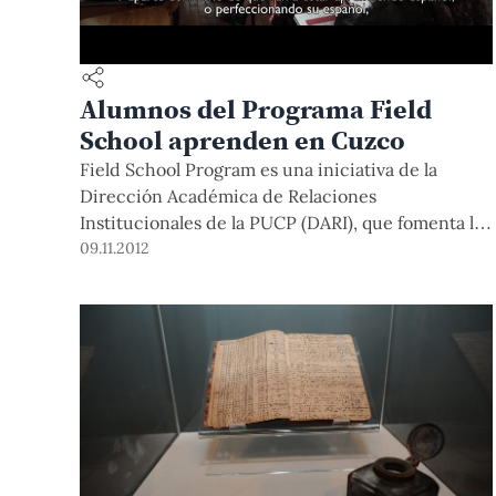
Alumnos del Programa Field
School aprenden en Cuzco
Field School Program es una iniciativa de la
Dirección Académica de Relaciones
Institucionales de la PUCP (DARI), que fomenta la
llegada de alumnos extranjeros, durante breves
09.11.2012
estadías, para que tengan una experiencia más
allá de lo académico.