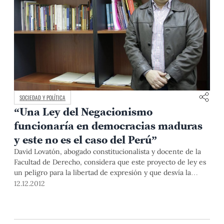
SOCIEDAD Y POLÍTICA
“Una Ley del Negacionismo
funcionaría en democracias maduras
y este no es el caso del Perú”
David Lovatón, abogado constitucionalista y docente de la
Facultad de Derecho, considera que este proyecto de ley es
un peligro para la libertad de expresión y que desvía la
atención de la falta de estrategia por parte del gobierno en
12.12.2012
la lucha contra el terrorismo.