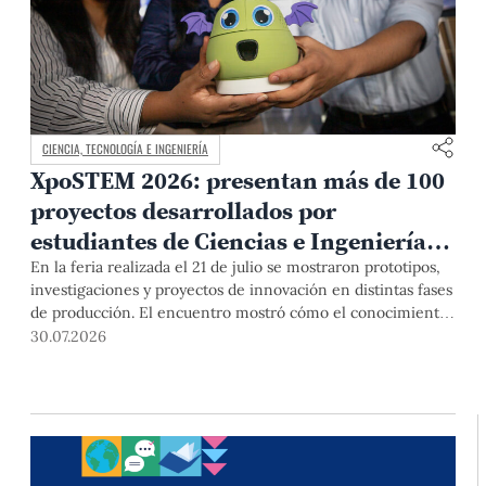
CIENCIA, TECNOLOGÍA E INGENIERÍA
XpoSTEM 2026: presentan más de 100
proyectos desarrollados por
estudiantes de Ciencias e Ingeniería
PUCP orientados a atender
En la feria realizada el 21 de julio se mostraron prototipos,
investigaciones y proyectos de innovación en distintas fases
necesidades del país
de producción. El encuentro mostró cómo el conocimiento
adquirido en las aulas puede responder a desafíos concretos
30.07.2026
del Perú en salud, robótica, inteligencia artificial,
sostenibilidad y sectores productivos.