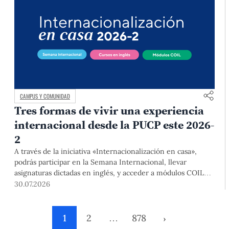
CAMPUS Y COMUNIDAD
Tres formas de vivir una experiencia
internacional desde la PUCP este 2026-
2
A través de la iniciativa «Internacionalización en casa»,
podrás participar en la Semana Internacional, llevar
asignaturas dictadas en inglés, y acceder a módulos COIL
junto con estudiantes y docentes de universidades
30.07.2026
extranjeras. La inscripción se realizará del 4 al 6 de agosto
mediante el Campus Virtual, durante la Matrícula 2026-2.
1
2
…
878
›