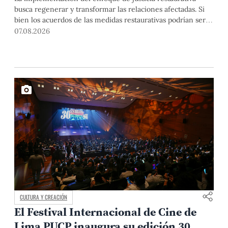
busca regenerar y transformar las relaciones afectadas. Si
bien los acuerdos de las medidas restaurativas podrían ser
considerados por las instancias disciplinarias, este proceso
07.08.2026
no reemplaza sus procedimientos.
CULTURA Y CREACIÓN
El Festival Internacional de Cine de
Lima PUCP inaugura su edición 30