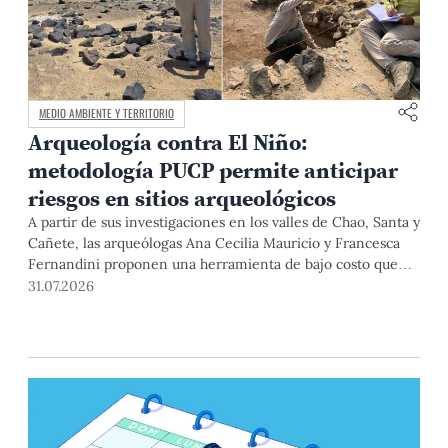
MEDIO AMBIENTE Y TERRITORIO
Arqueología contra El Niño:
metodología PUCP permite anticipar
riesgos en sitios arqueológicos
A partir de sus investigaciones en los valles de Chao, Santa y
Cañete, las arqueólogas Ana Cecilia Mauricio y Francesca
Fernandini proponen una herramienta de bajo costo que
combina datos abiertos, mapas, sistemas de información
31.07.2026
geográfica y trabajo de campo para identificar sitios
arqueológicos vulnerables ante lluvias, inundaciones,
deslizamientos y otros efectos asociados al fenómeno de El
Niño.