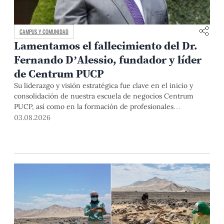
CAMPUS Y COMUNIDAD
Lamentamos el fallecimiento del Dr.
Fernando D’Alessio, fundador y líder
de Centrum PUCP
Su liderazgo y visión estratégica fue clave en el inicio y
consolidación de nuestra escuela de negocios Centrum
PUCP, así como en la formación de profesionales
empresariales comprometidos con el país. Por todo ello,
03.08.2026
nuestra Universidad agradece el aporte del vicealmirante
AP (r) Dr. Fernando D'Alessio (1944-2026).