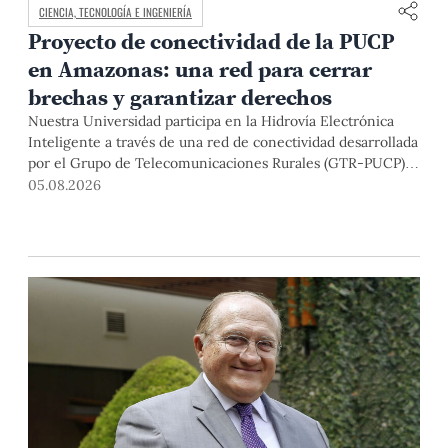
CIENCIA, TECNOLOGÍA E INGENIERÍA
Proyecto de conectividad de la PUCP
en Amazonas: una red para cerrar
brechas y garantizar derechos
Nuestra Universidad participa en la Hidrovía Electrónica
Inteligente a través de una red de conectividad desarrollada
por el Grupo de Telecomunicaciones Rurales (GTR-PUCP)
desde el 2018. En esta nota repasamos cómo ha sido el
05.08.2026
desarrollo de esta red, sus aportes a la salud y la educación
de la zona, así como los alcances de la intervención de la
PUCP en el proyecto.