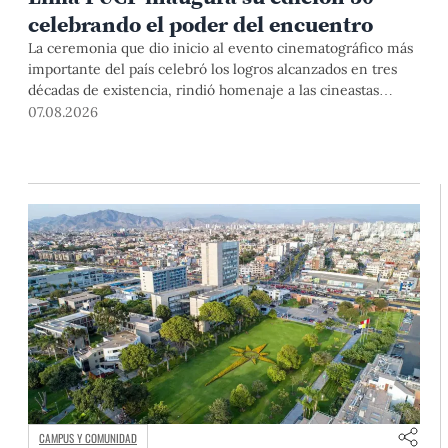
celebrando el poder del encuentro
La ceremonia que dio inicio al evento cinematográfico más
importante del país celebró los logros alcanzados en tres
décadas de existencia, rindió homenaje a las cineastas
Mariana Rondón y Marité Ugás, y planteó un llamado de
07.08.2026
nuestra Universidad a escuchar al sector artístico y
académico frente a la reciente creación del Colegio
Profesional de Artistas del Perú.
CAMPUS Y COMUNIDAD