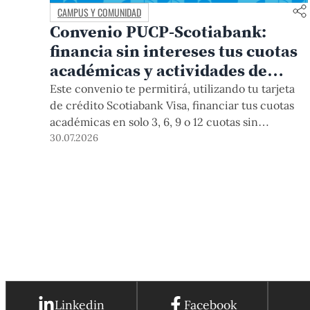
CAMPUS Y COMUNIDAD
Convenio PUCP-Scotiabank:
financia sin intereses tus cuotas
académicas y actividades de
educación continua
Este convenio te permitirá, utilizando tu tarjeta
de crédito Scotiabank Visa, financiar tus cuotas
académicas en solo 3, 6, 9 o 12 cuotas sin
intereses. Este beneficio está vigente hasta el 31
30.07.2026
de diciembre de 2026, y aplica para pagos de
pregrado, posgrado, así como deudas de ciclos
anteriores, trámites académicos, diplomaturas,
programas, cursos o talleres de educación
continua que se pagan con tarjeta de crédito a
través del Campus Virtual.
Linkedin
Facebook