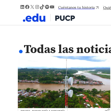
LinkedIn
Facebook
X
Instagram
TikTok
Spotify
YouTube
Cuéntanos tu historia
Qui
.
Todas las notici