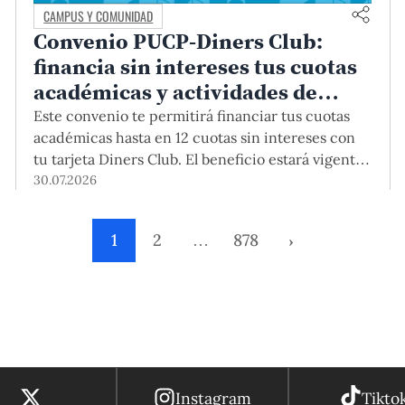
CAMPUS Y COMUNIDAD
Convenio PUCP-Diners Club:
financia sin intereses tus cuotas
académicas y actividades de
educación continua
Este convenio te permitirá financiar tus cuotas
académicas hasta en 12 cuotas sin intereses con
tu tarjeta Diners Club. El beneficio estará vigente
hasta el 31 de diciembre del 2026 para pregrado y
30.07.2026
posgrado, así como para deudas de ciclos
anteriores, trámites académicos, diplomaturas,
1
2
…
878
›
programas, cursos o talleres de educación
continua que se pagan con tarjeta de crédito
desde el Campus Virtual.
Instagram
Tikto