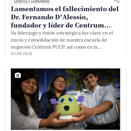
CAMPUS Y COMUNIDAD
Lamentamos el fallecimiento del
Dr. Fernando D’Alessio,
fundador y líder de Centrum
PUCP
Su liderazgo y visión estratégica fue clave en el
inicio y consolidación de nuestra escuela de
negocios Centrum PUCP, así como en la
formación de profesionales empresariales
03.08.2026
comprometidos con el país. Por todo ello, nuestra
Universidad agradece el aporte del vicealmirante
AP (r) Dr. Fernando D'Alessio (1944-2026).