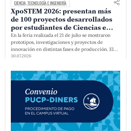
CIENCIA, TECNOLOGÍA E INGENIERÍA
XpoSTEM 2026: presentan más
de 100 proyectos desarrollados
por estudiantes de Ciencias e
Ingeniería PUCP orientados a
En la feria realizada el 21 de julio se mostraron
atender necesidades del país
prototipos, investigaciones y proyectos de
innovación en distintas fases de producción. El
encuentro mostró cómo el conocimiento
30.07.2026
adquirido en las aulas puede responder a desafíos
concretos del Perú en salud, robótica,
inteligencia artificial, sostenibilidad y sectores
productivos.