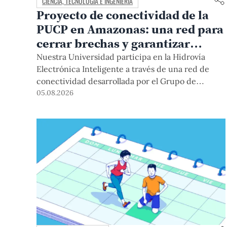
CIENCIA, TECNOLOGÍA E INGENIERÍA
Proyecto de conectividad de la
PUCP en Amazonas: una red para
cerrar brechas y garantizar
derechos
Nuestra Universidad participa en la Hidrovía
Electrónica Inteligente a través de una red de
conectividad desarrollada por el Grupo de
Telecomunicaciones Rurales (GTR-PUCP) desde
05.08.2026
el 2018. En esta nota repasamos cómo ha sido el
desarrollo de esta red, sus aportes a la salud y la
educación de la zona, así como los alcances de la
intervención de la PUCP en el proyecto.