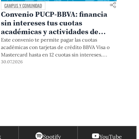
CAMPUS Y COMUNIDAD
Convenio PUCP-BBVA: financia
sin intereses tus cuotas
académicas y actividades de
educación continua
Este convenio te permite pagar las cuotas
académicas con tarjetas de crédito BBVA Visa o
Mastercard hasta en 12 cuotas sin intereses.
Podrás acceder a esta forma de pago hasta el 31
30.07.2026
de diciembre del 2026 para pregrado y posgrado,
así como para deudas ciclos anteriores, trámites
académicos, diplomaturas, programas, cursos o
talleres de educación continua que se pagan con
tarjeta de crédito desde el Campus Virtual.
k
Spotify
YouTube