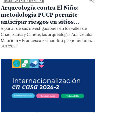
MEDIO AMBIENTE Y TERRITORIO
Arqueología contra El Niño:
metodología PUCP permite
anticipar riesgos en sitios
arqueológicos
A partir de sus investigaciones en los valles de
Chao, Santa y Cañete, las arqueólogas Ana Cecilia
Mauricio y Francesca Fernandini proponen una
herramienta de bajo costo que combina datos
31.07.2026
abiertos, mapas, sistemas de información
geográfica y trabajo de campo para identificar
sitios arqueológicos vulnerables ante lluvias,
inundaciones, deslizamientos y otros efectos
asociados al fenómeno de El Niño.