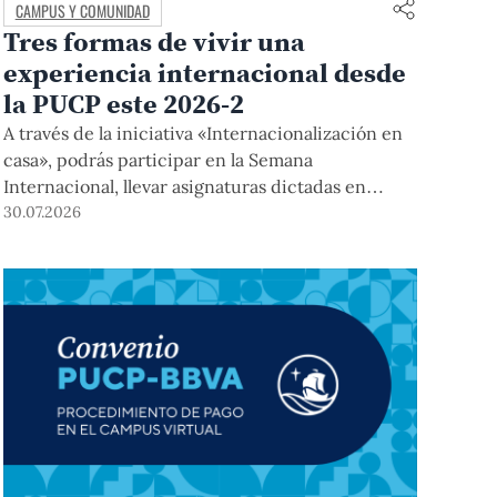
CAMPUS Y COMUNIDAD
Tres formas de vivir una
experiencia internacional desde
la PUCP este 2026-2
A través de la iniciativa «Internacionalización en
casa», podrás participar en la Semana
Internacional, llevar asignaturas dictadas en
inglés, y acceder a módulos COIL junto con
30.07.2026
estudiantes y docentes de universidades
extranjeras. La inscripción se realizará del 4 al 6
de agosto mediante el Campus Virtual, durante la
Matrícula 2026-2.