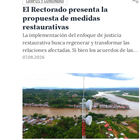
CAMPUS Y COMUNIDAD
El Rectorado presenta la
propuesta de medidas
restaurativas
La implementación del enfoque de justicia
restaurativa busca regenerar y transformar las
relaciones afectadas. Si bien los acuerdos de las
medidas restaurativas podrían ser considerados
07.08.2026
por las instancias disciplinarias, este proceso no
reemplaza sus procedimientos.