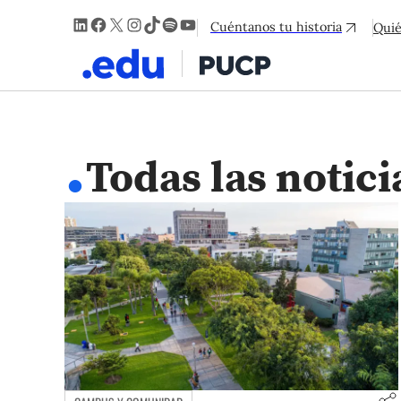
LinkedIn
Facebook
X
Instagram
TikTok
Spotify
YouTube
Cuéntanos tu historia
Qui
.
Todas las notici