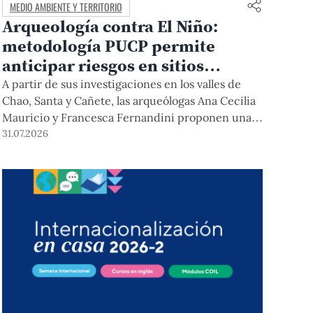
MEDIO AMBIENTE Y TERRITORIO
Arqueología contra El Niño:
metodología PUCP permite
anticipar riesgos en sitios
arqueológicos
A partir de sus investigaciones en los valles de
Chao, Santa y Cañete, las arqueólogas Ana Cecilia
Mauricio y Francesca Fernandini proponen una
herramienta de bajo costo que combina datos
31.07.2026
abiertos, mapas, sistemas de información
geográfica y trabajo de campo para identificar
sitios arqueológicos vulnerables ante lluvias,
inundaciones, deslizamientos y otros efectos
asociados al fenómeno de El Niño.