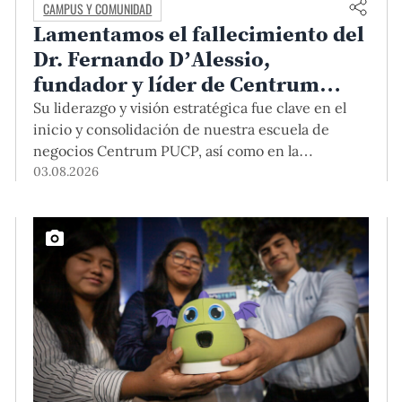
CAMPUS Y COMUNIDAD
Lamentamos el fallecimiento del
Dr. Fernando D’Alessio,
fundador y líder de Centrum
PUCP
Su liderazgo y visión estratégica fue clave en el
inicio y consolidación de nuestra escuela de
negocios Centrum PUCP, así como en la
formación de profesionales empresariales
03.08.2026
comprometidos con el país. Por todo ello, nuestra
Universidad agradece el aporte del vicealmirante
AP (r) Dr. Fernando D'Alessio (1944-2026).