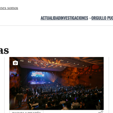
énes somos
ACTUALIDAD
INVESTIGACIONES
ORGULLO PU
as