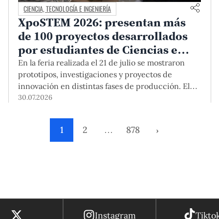
CIENCIA, TECNOLOGÍA E INGENIERÍA
XpoSTEM 2026: presentan más
de 100 proyectos desarrollados
por estudiantes de Ciencias e
Ingeniería PUCP orientados a
En la feria realizada el 21 de julio se mostraron
atender necesidades del país
prototipos, investigaciones y proyectos de
innovación en distintas fases de producción. El
encuentro mostró cómo el conocimiento
30.07.2026
adquirido en las aulas puede responder a desafíos
concretos del Perú en salud, robótica,
1
2
…
878
›
inteligencia artificial, sostenibilidad y sectores
productivos.
Instagram
Tikto