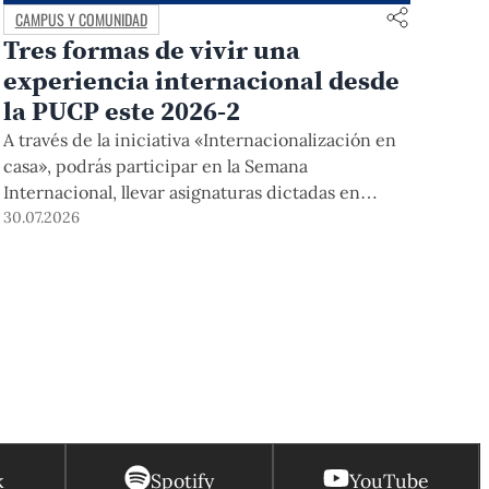
CAMPUS Y COMUNIDAD
Tres formas de vivir una
experiencia internacional desde
la PUCP este 2026-2
A través de la iniciativa «Internacionalización en
casa», podrás participar en la Semana
Internacional, llevar asignaturas dictadas en
inglés, y acceder a módulos COIL junto con
30.07.2026
estudiantes y docentes de universidades
extranjeras. La inscripción se realizará del 4 al 6
de agosto mediante el Campus Virtual, durante la
Matrícula 2026-2.
k
Spotify
YouTube