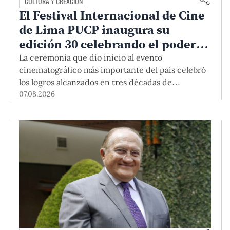
CULTURA Y CREACIÓN
El Festival Internacional de Cine
de Lima PUCP inaugura su
edición 30 celebrando el poder
del encuentro
La ceremonia que dio inicio al evento
cinematográfico más importante del país celebró
los logros alcanzados en tres décadas de
existencia, rindió homenaje a las cineastas
07.08.2026
Mariana Rondón y Marité Ugás, y planteó un
llamado de nuestra Universidad a escuchar al
sector artístico y académico frente a la reciente
creación del Colegio Profesional de Artistas del
Perú.