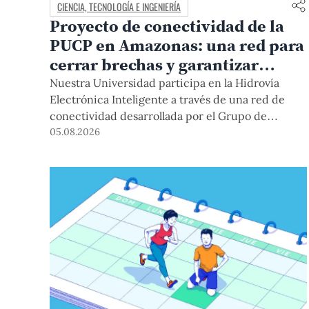
CIENCIA, TECNOLOGÍA E INGENIERÍA
Proyecto de conectividad de la
PUCP en Amazonas: una red para
cerrar brechas y garantizar
derechos
Nuestra Universidad participa en la Hidrovía
Electrónica Inteligente a través de una red de
conectividad desarrollada por el Grupo de
Telecomunicaciones Rurales (GTR-PUCP) desde
05.08.2026
el 2018. En esta nota repasamos cómo ha sido el
desarrollo de esta red, sus aportes a la salud y la
educación de la zona, así como los alcances de la
intervención de la PUCP en el proyecto.