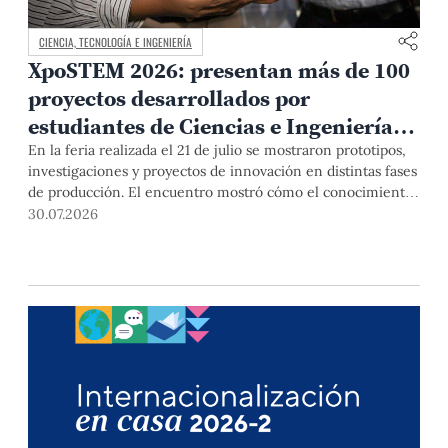
CIENCIA, TECNOLOGÍA E INGENIERÍA
XpoSTEM 2026: presentan más de 100
proyectos desarrollados por
estudiantes de Ciencias e Ingeniería
PUCP orientados a atender
En la feria realizada el 21 de julio se mostraron prototipos,
investigaciones y proyectos de innovación en distintas fases
necesidades del país
de producción. El encuentro mostró cómo el conocimiento
adquirido en las aulas puede responder a desafíos concretos
30.07.2026
del Perú en salud, robótica, inteligencia artificial,
sostenibilidad y sectores productivos.