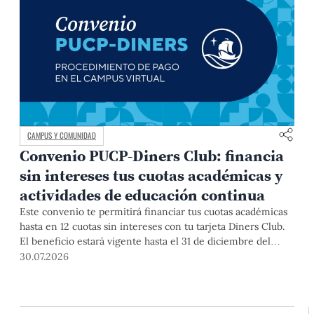
CAMPUS Y COMUNIDAD
Convenio PUCP-Diners Club: financia
sin intereses tus cuotas académicas y
actividades de educación continua
Este convenio te permitirá financiar tus cuotas académicas
hasta en 12 cuotas sin intereses con tu tarjeta Diners Club.
El beneficio estará vigente hasta el 31 de diciembre del
2026 para pregrado y posgrado, así como para deudas de
30.07.2026
ciclos anteriores, trámites académicos, diplomaturas,
programas, cursos o talleres de educación continua que se
pagan con tarjeta de crédito desde el Campus Virtual.