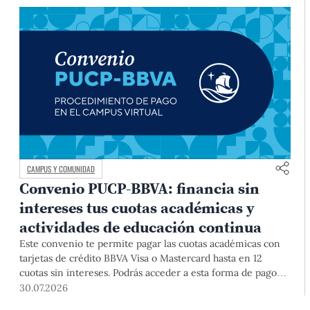
CAMPUS Y COMUNIDAD
Convenio PUCP-BBVA: financia sin
intereses tus cuotas académicas y
actividades de educación continua
Este convenio te permite pagar las cuotas académicas con
tarjetas de crédito BBVA Visa o Mastercard hasta en 12
cuotas sin intereses. Podrás acceder a esta forma de pago
hasta el 31 de diciembre del 2026 para pregrado y posgrado,
30.07.2026
así como para deudas ciclos anteriores, trámites