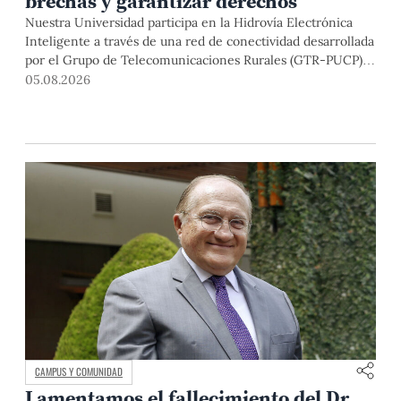
brechas y garantizar derechos
Nuestra Universidad participa en la Hidrovía Electrónica
Inteligente a través de una red de conectividad desarrollada
por el Grupo de Telecomunicaciones Rurales (GTR-PUCP)
desde el 2018. En esta nota repasamos cómo ha sido el
05.08.2026
desarrollo de esta red, sus aportes a la salud y la educación
de la zona, así como los alcances de la intervención de la
PUCP en el proyecto.
CAMPUS Y COMUNIDAD
Lamentamos el fallecimiento del Dr.