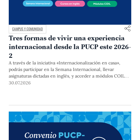
CAMPUS Y COMUNIDAD
Tres formas de vivir una experiencia
internacional desde la PUCP este 2026-
2
A través de la iniciativa «Internacionalización en casa»,
podrás participar en la Semana Internacional, llevar
asignaturas dictadas en inglés, y acceder a módulos COIL
junto con estudiantes y docentes de universidades
30.07.2026
extranjeras. La inscripción se realizará del 4 al 6 de agosto
mediante el Campus Virtual, durante la Matrícula 2026-2.