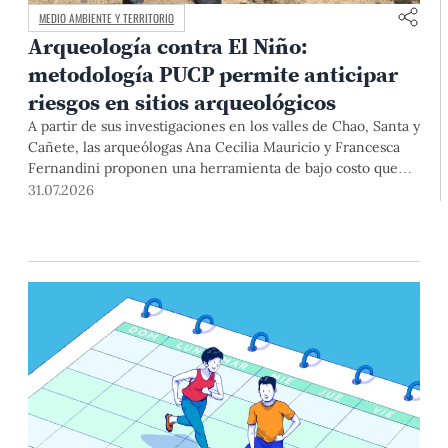
MEDIO AMBIENTE Y TERRITORIO
Arqueología contra El Niño:
metodología PUCP permite anticipar
riesgos en sitios arqueológicos
A partir de sus investigaciones en los valles de Chao, Santa y
Cañete, las arqueólogas Ana Cecilia Mauricio y Francesca
Fernandini proponen una herramienta de bajo costo que
combina datos abiertos, mapas, sistemas de información
31.07.2026
geográfica y trabajo de campo para identificar sitios
arqueológicos vulnerables ante lluvias, inundaciones,
deslizamientos y otros efectos asociados al fenómeno de El
Niño.