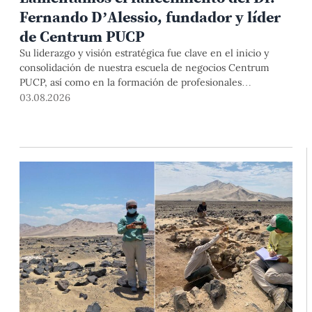
Fernando D’Alessio, fundador y líder
de Centrum PUCP
Su liderazgo y visión estratégica fue clave en el inicio y
consolidación de nuestra escuela de negocios Centrum
PUCP, así como en la formación de profesionales
empresariales comprometidos con el país. Por todo ello,
03.08.2026
nuestra Universidad agradece el aporte del vicealmirante
AP (r) Dr. Fernando D'Alessio (1944-2026).