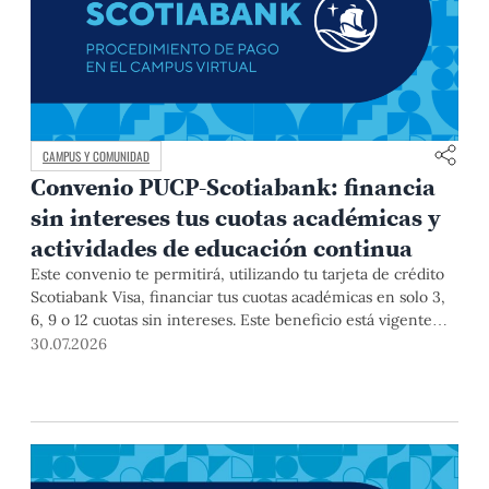
CAMPUS Y COMUNIDAD
Convenio PUCP-Scotiabank: financia
sin intereses tus cuotas académicas y
actividades de educación continua
Este convenio te permitirá, utilizando tu tarjeta de crédito
Scotiabank Visa, financiar tus cuotas académicas en solo 3,
6, 9 o 12 cuotas sin intereses. Este beneficio está vigente
hasta el 31 de diciembre de 2026, y aplica para pagos de
30.07.2026
pregrado, posgrado, así como deudas de ciclos anteriores,
trámites académicos, diplomaturas, programas, cursos o
talleres de educación continua que se pagan con tarjeta de
crédito a través del Campus Virtual.