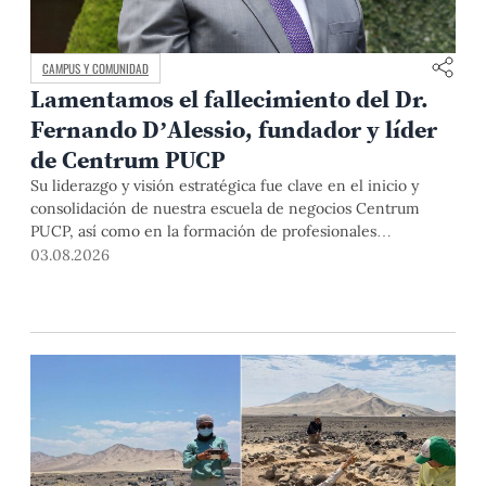
CAMPUS Y COMUNIDAD
Lamentamos el fallecimiento del Dr.
Fernando D’Alessio, fundador y líder
de Centrum PUCP
Su liderazgo y visión estratégica fue clave en el inicio y
consolidación de nuestra escuela de negocios Centrum
PUCP, así como en la formación de profesionales
empresariales comprometidos con el país. Por todo ello,
03.08.2026
nuestra Universidad agradece el aporte del vicealmirante
AP (r) Dr. Fernando D'Alessio (1944-2026).