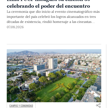
celebrando el poder del encuentro
La ceremonia que dio inicio al evento cinematográfico más
importante del país celebró los logros alcanzados en tres
décadas de existencia, rindió homenaje a las cineastas
Mariana Rondón y Marité Ugás, y planteó un llamado de
07.08.2026
nuestra Universidad a escuchar al sector artístico y
académico frente a la reciente creación del Colegio
Profesional de Artistas del Perú.
CAMPUS Y COMUNIDAD