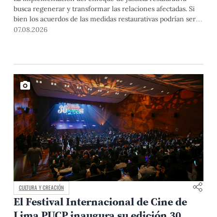
busca regenerar y transformar las relaciones afectadas. Si
bien los acuerdos de las medidas restaurativas podrían ser
considerados por las instancias disciplinarias, este proceso
07.08.2026
no reemplaza sus procedimientos.
CULTURA Y CREACIÓN
El Festival Internacional de Cine de
Lima PUCP inaugura su edición 30