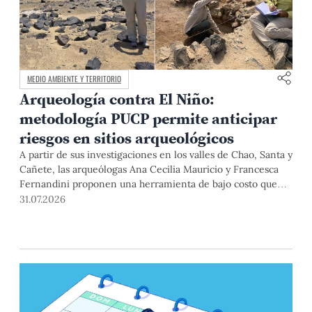
MEDIO AMBIENTE Y TERRITORIO
Arqueología contra El Niño:
metodología PUCP permite anticipar
riesgos en sitios arqueológicos
A partir de sus investigaciones en los valles de Chao, Santa y
Cañete, las arqueólogas Ana Cecilia Mauricio y Francesca
Fernandini proponen una herramienta de bajo costo que
combina datos abiertos, mapas, sistemas de información
31.07.2026
geográfica y trabajo de campo para identificar sitios
arqueológicos vulnerables ante lluvias, inundaciones,
deslizamientos y otros efectos asociados al fenómeno de El
Niño.