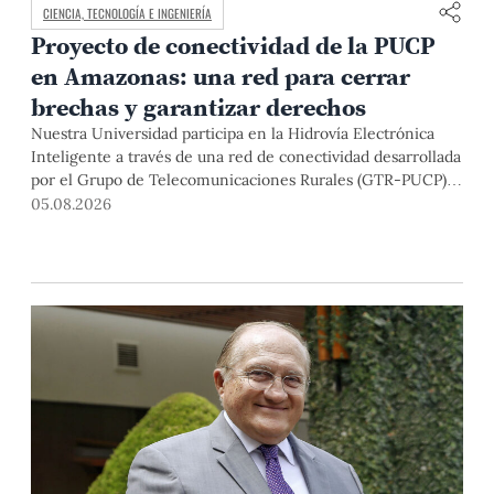
CIENCIA, TECNOLOGÍA E INGENIERÍA
Proyecto de conectividad de la PUCP
en Amazonas: una red para cerrar
brechas y garantizar derechos
Nuestra Universidad participa en la Hidrovía Electrónica
Inteligente a través de una red de conectividad desarrollada
por el Grupo de Telecomunicaciones Rurales (GTR-PUCP)
desde el 2018. En esta nota repasamos cómo ha sido el
05.08.2026
desarrollo de esta red, sus aportes a la salud y la educación
de la zona, así como los alcances de la intervención de la
PUCP en el proyecto.