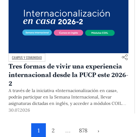
CAMPUS Y COMUNIDAD
Tres formas de vivir una experiencia
internacional desde la PUCP este 2026-
2
A través de la iniciativa «Internacionalización en casa»,
podrás participar en la Semana Internacional, llevar
asignaturas dictadas en inglés, y acceder a módulos COIL
junto con estudiantes y docentes de universidades
30.07.2026
extranjeras. La inscripción se realizará del 4 al 6 de agosto
mediante el Campus Virtual, durante la Matrícula 2026-2.
1
2
…
878
›