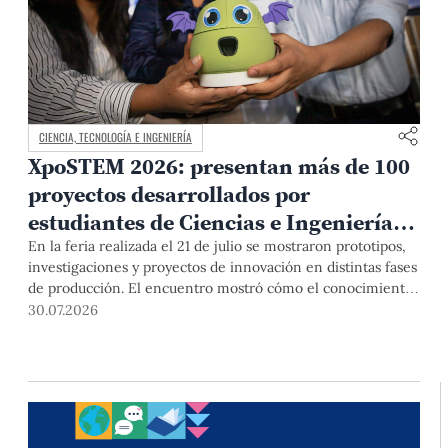
CIENCIA, TECNOLOGÍA E INGENIERÍA
XpoSTEM 2026: presentan más de 100
proyectos desarrollados por
estudiantes de Ciencias e Ingeniería
PUCP orientados a atender
En la feria realizada el 21 de julio se mostraron prototipos,
investigaciones y proyectos de innovación en distintas fases
necesidades del país
de producción. El encuentro mostró cómo el conocimiento
adquirido en las aulas puede responder a desafíos concretos
30.07.2026
del Perú en salud, robótica, inteligencia artificial,
sostenibilidad y sectores productivos.