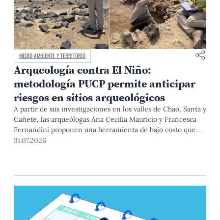
MEDIO AMBIENTE Y TERRITORIO
Arqueología contra El Niño:
metodología PUCP permite anticipar
riesgos en sitios arqueológicos
A partir de sus investigaciones en los valles de Chao, Santa y
Cañete, las arqueólogas Ana Cecilia Mauricio y Francesca
Fernandini proponen una herramienta de bajo costo que
combina datos abiertos, mapas, sistemas de información
31.07.2026
geográfica y trabajo de campo para identificar sitios
arqueológicos vulnerables ante lluvias, inundaciones,
deslizamientos y otros efectos asociados al fenómeno de El
Niño.