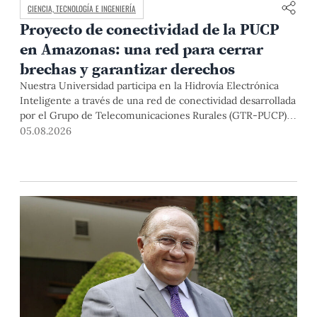
CIENCIA, TECNOLOGÍA E INGENIERÍA
Proyecto de conectividad de la PUCP
en Amazonas: una red para cerrar
brechas y garantizar derechos
Nuestra Universidad participa en la Hidrovía Electrónica
Inteligente a través de una red de conectividad desarrollada
por el Grupo de Telecomunicaciones Rurales (GTR-PUCP)
desde el 2018. En esta nota repasamos cómo ha sido el
05.08.2026
desarrollo de esta red, sus aportes a la salud y la educación
de la zona, así como los alcances de la intervención de la
PUCP en el proyecto.