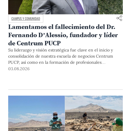
CAMPUS Y COMUNIDAD
Lamentamos el fallecimiento del Dr.
Fernando D’Alessio, fundador y líder
de Centrum PUCP
Su liderazgo y visión estratégica fue clave en el inicio y
consolidación de nuestra escuela de negocios Centrum
PUCP, así como en la formación de profesionales
empresariales comprometidos con el país. Por todo ello,
03.08.2026
nuestra Universidad agradece el aporte del vicealmirante
AP (r) Dr. Fernando D'Alessio (1944-2026).