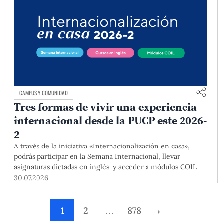
CAMPUS Y COMUNIDAD
Tres formas de vivir una experiencia
internacional desde la PUCP este 2026-
2
A través de la iniciativa «Internacionalización en casa»,
podrás participar en la Semana Internacional, llevar
asignaturas dictadas en inglés, y acceder a módulos COIL
junto con estudiantes y docentes de universidades
30.07.2026
extranjeras. La inscripción se realizará del 4 al 6 de agosto
mediante el Campus Virtual, durante la Matrícula 2026-2.
1
2
…
878
›