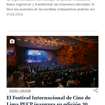
busca regenerar y transformar las relaciones afectadas. Si
bien los acuerdos de las medidas restaurativas podrían ser
considerados por las instancias disciplinarias, este proceso
07.08.2026
no reemplaza sus procedimientos.
CULTURA Y CREACIÓN
El Festival Internacional de Cine de
Lima PUCP inaugura su edición 30