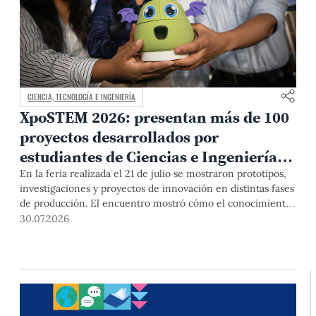
CIENCIA, TECNOLOGÍA E INGENIERÍA
XpoSTEM 2026: presentan más de 100
proyectos desarrollados por
estudiantes de Ciencias e Ingeniería
PUCP orientados a atender
En la feria realizada el 21 de julio se mostraron prototipos,
investigaciones y proyectos de innovación en distintas fases
necesidades del país
de producción. El encuentro mostró cómo el conocimiento
adquirido en las aulas puede responder a desafíos concretos
30.07.2026
del Perú en salud, robótica, inteligencia artificial,
sostenibilidad y sectores productivos.