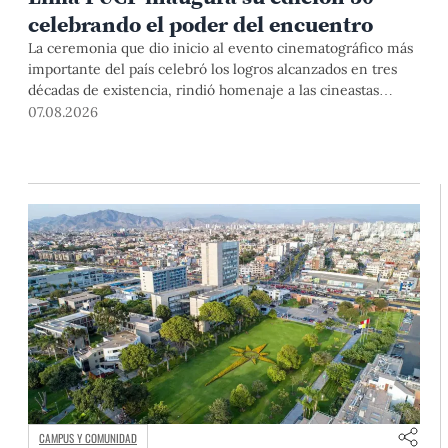
celebrando el poder del encuentro
La ceremonia que dio inicio al evento cinematográfico más
importante del país celebró los logros alcanzados en tres
décadas de existencia, rindió homenaje a las cineastas
Mariana Rondón y Marité Ugás, y planteó un llamado de
07.08.2026
nuestra Universidad a escuchar al sector artístico y
académico frente a la reciente creación del Colegio
Profesional de Artistas del Perú.
CAMPUS Y COMUNIDAD