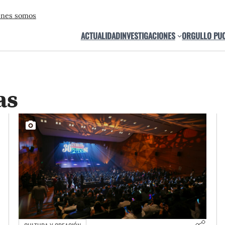
énes somos
ACTUALIDAD
INVESTIGACIONES
ORGULLO PU
as