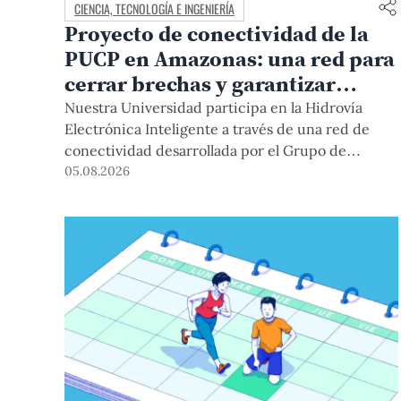
CIENCIA, TECNOLOGÍA E INGENIERÍA
Proyecto de conectividad de la
PUCP en Amazonas: una red para
cerrar brechas y garantizar
derechos
Nuestra Universidad participa en la Hidrovía
Electrónica Inteligente a través de una red de
conectividad desarrollada por el Grupo de
Telecomunicaciones Rurales (GTR-PUCP) desde
05.08.2026
el 2018. En esta nota repasamos cómo ha sido el
desarrollo de esta red, sus aportes a la salud y la
educación de la zona, así como los alcances de la
intervención de la PUCP en el proyecto.