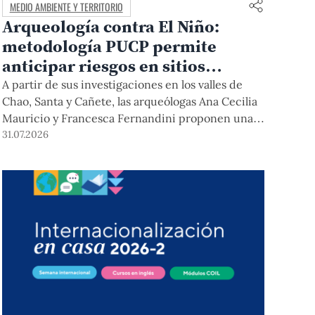
MEDIO AMBIENTE Y TERRITORIO
Arqueología contra El Niño:
metodología PUCP permite
anticipar riesgos en sitios
arqueológicos
A partir de sus investigaciones en los valles de
Chao, Santa y Cañete, las arqueólogas Ana Cecilia
Mauricio y Francesca Fernandini proponen una
herramienta de bajo costo que combina datos
31.07.2026
abiertos, mapas, sistemas de información
geográfica y trabajo de campo para identificar
sitios arqueológicos vulnerables ante lluvias,
inundaciones, deslizamientos y otros efectos
asociados al fenómeno de El Niño.