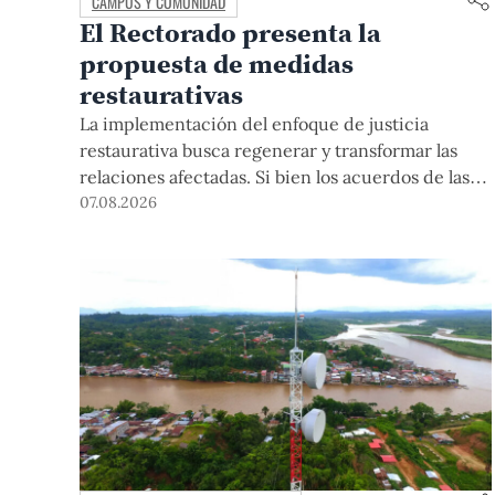
CAMPUS Y COMUNIDAD
El Rectorado presenta la
propuesta de medidas
restaurativas
La implementación del enfoque de justicia
restaurativa busca regenerar y transformar las
relaciones afectadas. Si bien los acuerdos de las
medidas restaurativas podrían ser considerados
07.08.2026
por las instancias disciplinarias, este proceso no
reemplaza sus procedimientos.