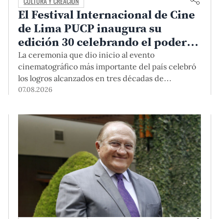
CULTURA Y CREACIÓN
El Festival Internacional de Cine
de Lima PUCP inaugura su
edición 30 celebrando el poder
del encuentro
La ceremonia que dio inicio al evento
cinematográfico más importante del país celebró
los logros alcanzados en tres décadas de
existencia, rindió homenaje a las cineastas
07.08.2026
Mariana Rondón y Marité Ugás, y planteó un
llamado de nuestra Universidad a escuchar al
sector artístico y académico frente a la reciente
creación del Colegio Profesional de Artistas del
Perú.