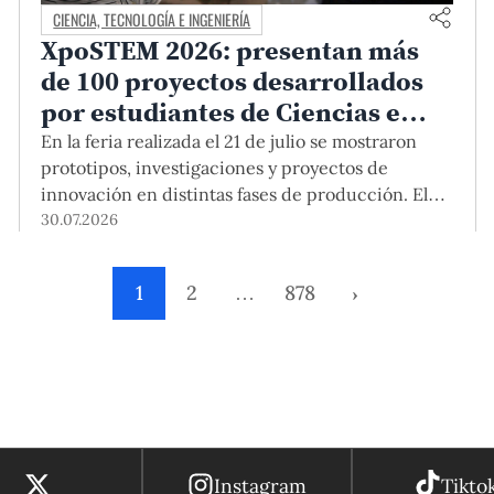
CIENCIA, TECNOLOGÍA E INGENIERÍA
XpoSTEM 2026: presentan más
de 100 proyectos desarrollados
por estudiantes de Ciencias e
Ingeniería PUCP orientados a
En la feria realizada el 21 de julio se mostraron
atender necesidades del país
prototipos, investigaciones y proyectos de
innovación en distintas fases de producción. El
encuentro mostró cómo el conocimiento
30.07.2026
adquirido en las aulas puede responder a desafíos
concretos del Perú en salud, robótica,
1
2
…
878
›
inteligencia artificial, sostenibilidad y sectores
productivos.
Instagram
Tikto