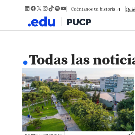
LinkedIn
Facebook
X
Instagram
TikTok
Spotify
YouTube
Cuéntanos tu historia
Qui
.
Todas las notici