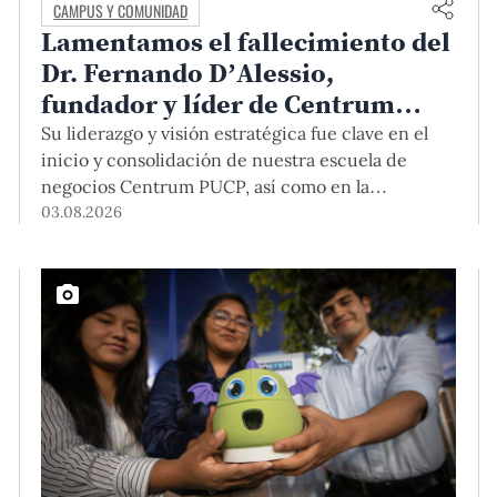
CAMPUS Y COMUNIDAD
Lamentamos el fallecimiento del
Dr. Fernando D’Alessio,
fundador y líder de Centrum
PUCP
Su liderazgo y visión estratégica fue clave en el
inicio y consolidación de nuestra escuela de
negocios Centrum PUCP, así como en la
formación de profesionales empresariales
03.08.2026
comprometidos con el país. Por todo ello, nuestra
Universidad agradece el aporte del vicealmirante
AP (r) Dr. Fernando D'Alessio (1944-2026).