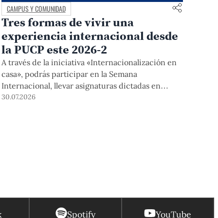
CAMPUS Y COMUNIDAD
Tres formas de vivir una
experiencia internacional desde
la PUCP este 2026-2
A través de la iniciativa «Internacionalización en
casa», podrás participar en la Semana
Internacional, llevar asignaturas dictadas en
inglés, y acceder a módulos COIL junto con
30.07.2026
estudiantes y docentes de universidades
extranjeras. La inscripción se realizará del 4 al 6
de agosto mediante el Campus Virtual, durante la
Matrícula 2026-2.
k
Spotify
YouTube