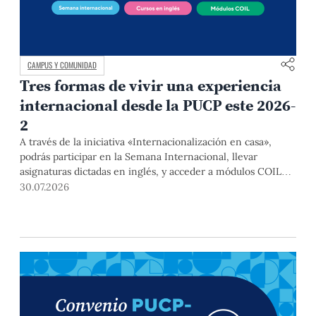
CAMPUS Y COMUNIDAD
Tres formas de vivir una experiencia
internacional desde la PUCP este 2026-
2
A través de la iniciativa «Internacionalización en casa»,
podrás participar en la Semana Internacional, llevar
asignaturas dictadas en inglés, y acceder a módulos COIL
junto con estudiantes y docentes de universidades
30.07.2026
extranjeras. La inscripción se realizará del 4 al 6 de agosto
mediante el Campus Virtual, durante la Matrícula 2026-2.