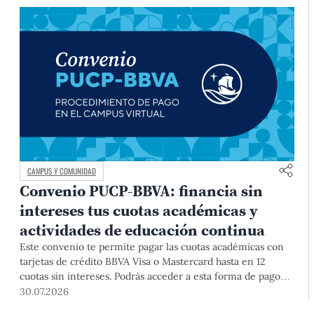
CAMPUS Y COMUNIDAD
Convenio PUCP-BBVA: financia sin
intereses tus cuotas académicas y
actividades de educación continua
Este convenio te permite pagar las cuotas académicas con
tarjetas de crédito BBVA Visa o Mastercard hasta en 12
cuotas sin intereses. Podrás acceder a esta forma de pago
hasta el 31 de diciembre del 2026 para pregrado y posgrado,
30.07.2026
así como para deudas ciclos anteriores, trámites