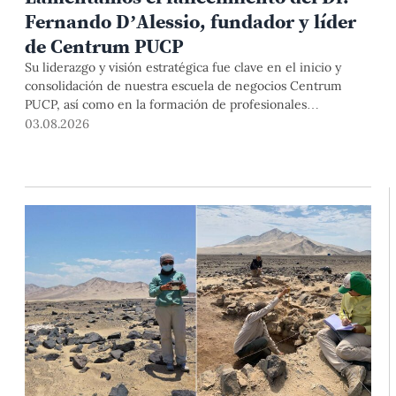
Fernando D’Alessio, fundador y líder
de Centrum PUCP
Su liderazgo y visión estratégica fue clave en el inicio y
consolidación de nuestra escuela de negocios Centrum
PUCP, así como en la formación de profesionales
empresariales comprometidos con el país. Por todo ello,
03.08.2026
nuestra Universidad agradece el aporte del vicealmirante
AP (r) Dr. Fernando D'Alessio (1944-2026).