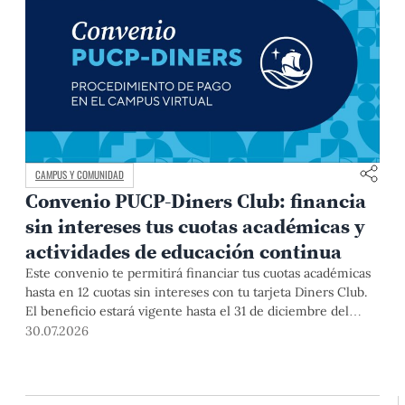
CAMPUS Y COMUNIDAD
Convenio PUCP-Diners Club: financia
sin intereses tus cuotas académicas y
actividades de educación continua
Este convenio te permitirá financiar tus cuotas académicas
hasta en 12 cuotas sin intereses con tu tarjeta Diners Club.
El beneficio estará vigente hasta el 31 de diciembre del
2026 para pregrado y posgrado, así como para deudas de
30.07.2026
ciclos anteriores, trámites académicos, diplomaturas,
programas, cursos o talleres de educación continua que se
pagan con tarjeta de crédito desde el Campus Virtual.