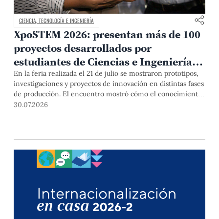
CIENCIA, TECNOLOGÍA E INGENIERÍA
XpoSTEM 2026: presentan más de 100
proyectos desarrollados por
estudiantes de Ciencias e Ingeniería
PUCP orientados a atender
En la feria realizada el 21 de julio se mostraron prototipos,
investigaciones y proyectos de innovación en distintas fases
necesidades del país
de producción. El encuentro mostró cómo el conocimiento
adquirido en las aulas puede responder a desafíos concretos
30.07.2026
del Perú en salud, robótica, inteligencia artificial,
sostenibilidad y sectores productivos.