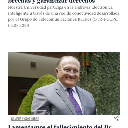
brechas y garantizar derechos
Nuestra Universidad participa en la Hidrovía Electrónica
Inteligente a través de una red de conectividad desarrollada
por el Grupo de Telecomunicaciones Rurales (GTR-PUCP)
desde el 2018. En esta nota repasamos cómo ha sido el
05.08.2026
desarrollo de esta red, sus aportes a la salud y la educación
de la zona, así como los alcances de la intervención de la
PUCP en el proyecto.
CAMPUS Y COMUNIDAD
Lamentamos el fallecimiento del Dr.