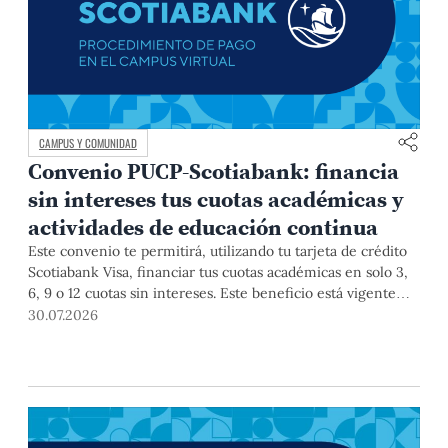
CAMPUS Y COMUNIDAD
Convenio PUCP-Scotiabank: financia
sin intereses tus cuotas académicas y
actividades de educación continua
Este convenio te permitirá, utilizando tu tarjeta de crédito
Scotiabank Visa, financiar tus cuotas académicas en solo 3,
6, 9 o 12 cuotas sin intereses. Este beneficio está vigente
hasta el 31 de diciembre de 2026, y aplica para pagos de
30.07.2026
pregrado, posgrado, así como deudas de ciclos anteriores,
trámites académicos, diplomaturas, programas, cursos o
talleres de educación continua que se pagan con tarjeta de
crédito a través del Campus Virtual.