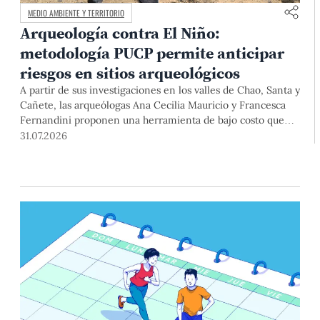
MEDIO AMBIENTE Y TERRITORIO
Arqueología contra El Niño:
metodología PUCP permite anticipar
riesgos en sitios arqueológicos
A partir de sus investigaciones en los valles de Chao, Santa y
Cañete, las arqueólogas Ana Cecilia Mauricio y Francesca
Fernandini proponen una herramienta de bajo costo que
combina datos abiertos, mapas, sistemas de información
31.07.2026
geográfica y trabajo de campo para identificar sitios
arqueológicos vulnerables ante lluvias, inundaciones,
deslizamientos y otros efectos asociados al fenómeno de El
Niño.